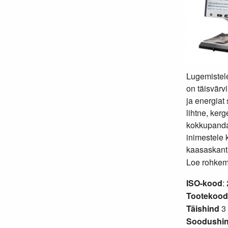
Lugemistel
on täisvärv
ja energiat
lihtne, kerg
kokkupanda
inimestele 
kaasaskanta
Loe rohkem.
ISO-kood
:
Tootekood
Täishind
3 
Soodushin