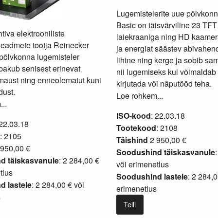
Lugemistelerite uue põlvkon
Basic on täisvärviline 23 TFT
tiva elektrooniliste
laiekraaniga ning HD kaamera
eadmete tootja Reinecker
ja energiat säästev abivahen
põlvkonna lugemisteler
lihtne ning kerge ja sobib sa
akub senisest erinevat
nii lugemiseks kui võimaldab s
maust ning enneolematut kuni
kirjutada või näputööd teha.
dust.
Loe rohkem...
..
ISO-kood
: 22.03.18
 22.03.18
Tootekood
: 2108
: 2105
Täishind
2 950,00 €
950,00 €
Soodushind täiskasvanule
d täiskasvanule
: 2 284,00 €
või
erimenetlus
tlus
Soodushind lastele
: 2 284,0
 lastele
: 2 284,00 € või
erimenetlus
s
Telli