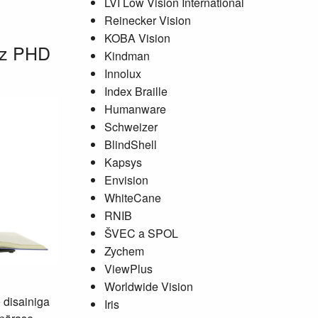
LVI Low Vision International
Reinecker Vision
KOBA Vision
az PHD
Kindman
Innolux
Index Braille
Humanware
Schweizer
BlindShell
Kapsys
Envision
WhiteCane
RNIB
ŠVEC a SPOL
Zychem
ViewPlus
Worldwide Vision
 disainiga
Iris