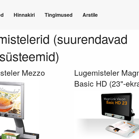
ed
Hinnakiri
Tingimused
Arstile
istelerid (suurendavad
süsteemid)
steler Mezzo
Lugemisteler Magn
Basic HD (23"-ekr