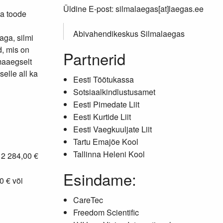
Üldine E-post: silmalaegas[at]laegas.ee
na toode
Abivahendikeskus Silmalaegas
ga, silmi
d, mis on
Partnerid
maaegselt
elle all ka
Eesti Töötukassa
Sotsiaalkindlustusamet
Eesti Pimedate Liit
Eesti Kurtide Liit
Eesti Vaegkuuljate Liit
Tartu Emajõe Kool
Tallinna Heleni Kool
: 2 284,00 €
Esindame:
0 € või
CareTec
Freedom Scientific