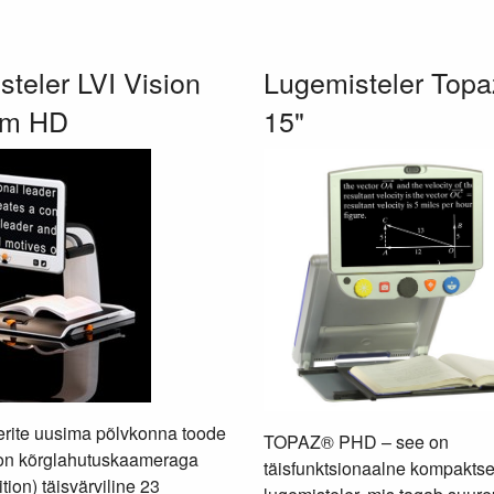
teler LVI Vision
Lugemisteler Top
um HD
15"
erite uusima põlvkonna toode
TOPAZ® PHD – see on
on kõrglahutuskaameraga
täisfunktsionaalne kompaktse
tion) täisvärviline 23