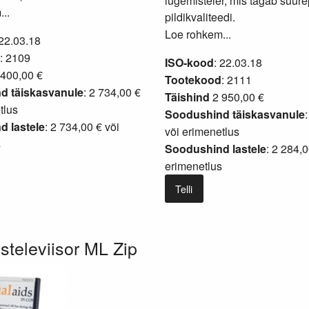
lugemisteler, mis tagab suur
..
pildikvaliteedi.
Loe rohkem...
 22.03.18
: 2109
ISO-kood
: 22.03.18
400,00 €
Tootekood
: 2111
d täiskasvanule
: 2 734,00 €
Täishind
2 950,00 €
tlus
Soodushind täiskasvanule
 lastele
: 2 734,00 € või
või
erimenetlus
s
Soodushind lastele
: 2 284,0
erimenetlus
Telli
televiisor ML Zip