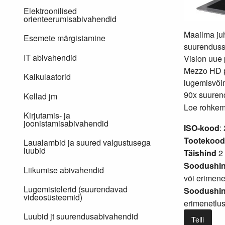
Elektroonilised
orienteerumisabivahendid
Maailma juh
Esemete märgistamine
suurenduss
IT abivahendid
Vision uue 
Mezzo HD p
Kalkulaatorid
lugemisvõi
90x suuren
Kellad jm
Loe rohkem.
Kirjutamis- ja
joonistamisabivahendid
ISO-kood
:
Tootekood
Laualambid ja suured valgustusega
luubid
Täishind
2 
Soodushin
Liikumise abivahendid
või
erimene
Lugemistelerid (suurendavad
Soodushind
videosüsteemid)
erimenetlu
Luubid jt suurendusabivahendid
Telli