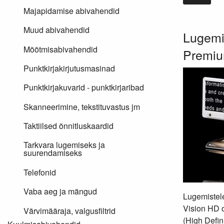
Majapidamise abivahendid
Muud abivahendid
Lugemis
Mõõtmisabivahendid
Premi
Punktkirjakirjutusmasinad
Punktkirjakuvarid - punktkirjaribad
Skanneerimine, tekstituvastus jm
Taktiilsed õnnitluskaardid
Tarkvara lugemiseks ja
suurendamiseks
Telefonid
Vaba aeg ja mängud
Lugemistel
Vision HD 
Värvimääraja, valgusfiltrid
(High Defini