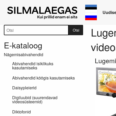
Uudis
Tootepuu
Lugem
Otsi
E-kataloog
video
Nägemisabivahendid
Lugemi
Abivahendid isiklikuks
kasutamiseks
Abivahendid köögis kasutamiseks
Daisypleierid
Digiluubid (suurendavad
videosüsteemid)
Diktofonid