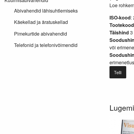
Kuulmisabivahendid
Loe rohkem.
Abivahendid lähisuhtlemiseks
ISO-kood
:
Käekellad ja äratuskellad
Tootekood
Täishind
3 
Pimekurtide abivahendid
Soodushin
Telefonid ja telefonivõimendid
või
erimene
Soodushind
erimenetlu
Telli
Lugemis