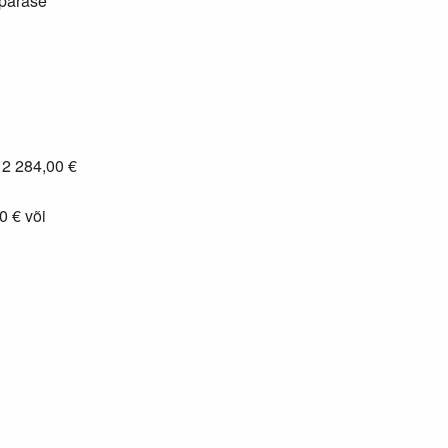
epärase
: 2 284,00 €
0 € või