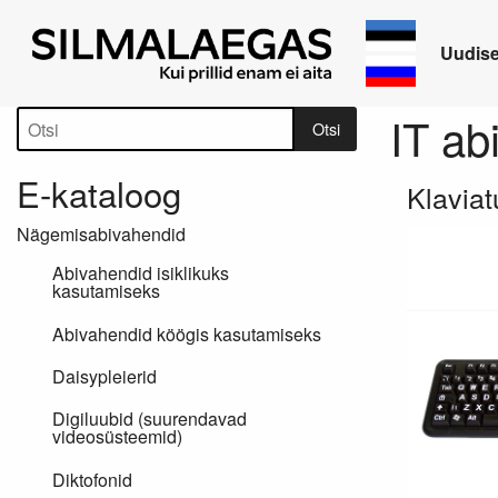
Uudis
Tootepuu
IT ab
Otsi
E-kataloog
Klavia
Nägemisabivahendid
Abivahendid isiklikuks
kasutamiseks
Abivahendid köögis kasutamiseks
Daisypleierid
Digiluubid (suurendavad
videosüsteemid)
Diktofonid