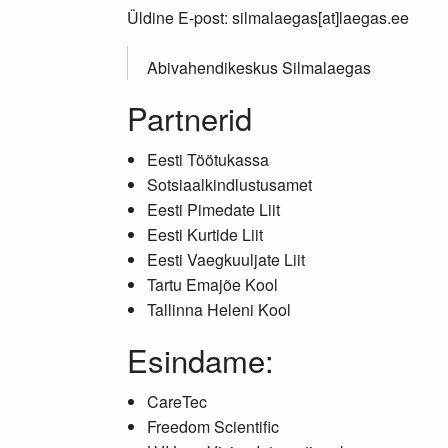
Üldine E-post: silmalaegas[at]laegas.ee
Abivahendikeskus Silmalaegas
Partnerid
Eesti Töötukassa
Sotsiaalkindlustusamet
Eesti Pimedate Liit
Eesti Kurtide Liit
Eesti Vaegkuuljate Liit
Tartu Emajõe Kool
Tallinna Heleni Kool
Esindame:
CareTec
Freedom Scientific