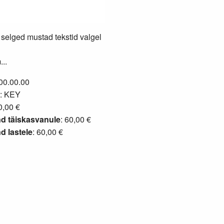
l selged mustad tekstid valgel
..
 00.00.00
: KEY
,00 €
d täiskasvanule
: 60,00 €
 lastele
: 60,00 €