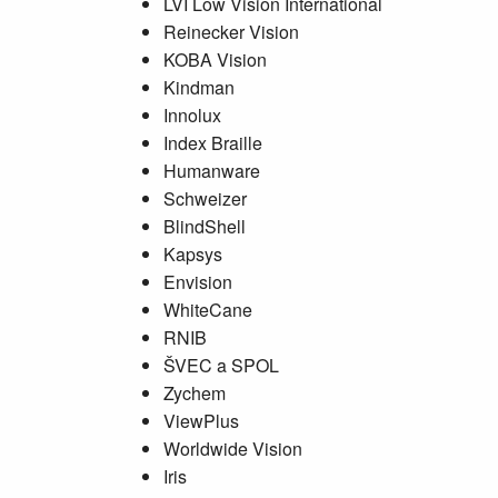
LVI Low Vision International
Reinecker Vision
KOBA Vision
Kindman
Innolux
Index Braille
Humanware
Schweizer
BlindShell
Kapsys
Envision
WhiteCane
RNIB
ŠVEC a SPOL
Zychem
ViewPlus
Worldwide Vision
Iris