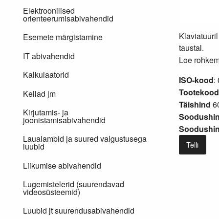
Elektroonilised
orienteerumisabivahendid
Klaviatuuri
Esemete märgistamine
taustal.
IT abivahendid
Loe rohkem.
Kalkulaatorid
ISO-kood
:
Tootekood
Kellad jm
Täishind
60
Kirjutamis- ja
Soodushin
joonistamisabivahendid
Soodushind
Laualambid ja suured valgustusega
Telli
luubid
Liikumise abivahendid
Lugemistelerid (suurendavad
videosüsteemid)
Luubid jt suurendusabivahendid