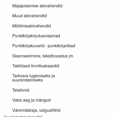
Majapidamise abivahendid
Muud abivahendid
Mõõtmisabivahendid
Punktkirjakirjutusmasinad
Punktkirjakuvarid - punktkirjaribad
Skanneerimine, tekstituvastus jm
Taktiilsed õnnitluskaardid
Tarkvara lugemiseks ja
suurendamiseks
Telefonid
Vaba aeg ja mängud
Värvimääraja, valgusfiltrid