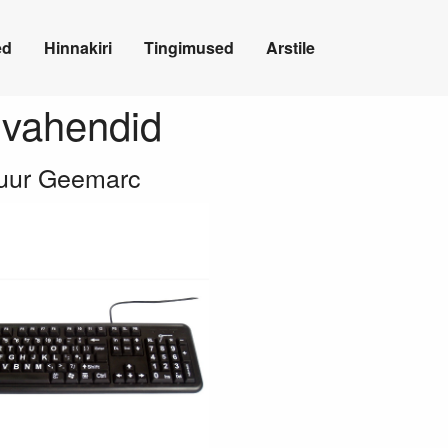
ed
Hinnakiri
Tingimused
Arstile
ivahendid
tuur Geemarc