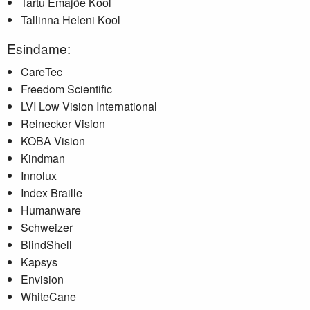
Tartu Emajõe Kool
Tallinna Heleni Kool
Esindame:
CareTec
Freedom Scientific
LVI Low Vision International
Reinecker Vision
KOBA Vision
Kindman
Innolux
Index Braille
Humanware
Schweizer
BlindShell
Kapsys
Envision
WhiteCane