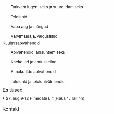
Tarkvara lugemiseks ja suurendamiseks
Telefonid
Vaba aeg ja mängud
Värvimääraja, valgusfiltrid
Kuulmisabivahendid
Abivahendid lähisuhtlemiseks
Käekellad ja äratuskellad
Pimekurtide abivahendid
Telefonid ja telefonivõimendid
Lisainfo
Esitlused
aug 9-12 Pimedate Liit (Raua 1, Tallinn)
Kontakt