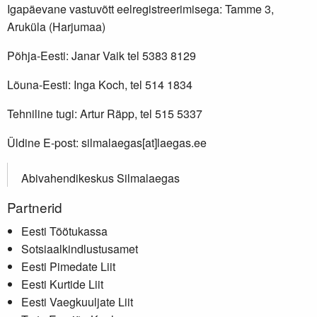
Igapäevane vastuvõtt eelregistreerimisega: Tamme 3,
Aruküla (Harjumaa)
Põhja-Eesti: Janar Vaik tel 5383 8129
Lõuna-Eesti: Inga Koch, tel 514 1834
Tehniline tugi: Artur Räpp, tel 515 5337
Üldine E-post: silmalaegas[at]laegas.ee
Abivahendikeskus Silmalaegas
Partnerid
Eesti Töötukassa
Sotsiaalkindlustusamet
Eesti Pimedate Liit
Eesti Kurtide Liit
Eesti Vaegkuuljate Liit