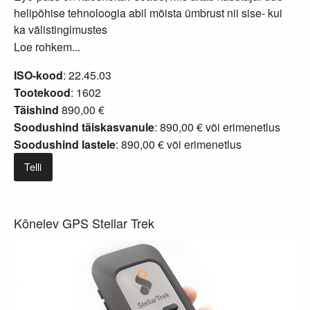
helipõhise tehnoloogia abil mõista ümbrust nii sise- kui
ka välistingimustes
Loe rohkem...
ISO-kood
: 22.45.03
Tootekood
: 1602
Täishind
890,00 €
Soodushind täiskasvanule
: 890,00 € või
erimenetlus
Soodushind lastele
: 890,00 € või
erimenetlus
Telli
Kõnelev GPS Stellar Trek