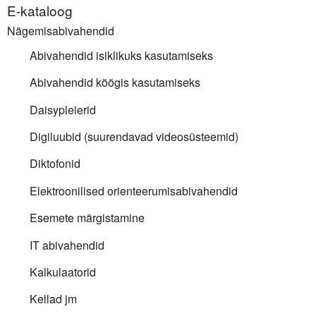
E-kataloog
Nägemisabivahendid
Abivahendid isiklikuks kasutamiseks
Abivahendid köögis kasutamiseks
Daisypleierid
Digiluubid (suurendavad videosüsteemid)
Diktofonid
Elektroonilised orienteerumisabivahendid
Esemete märgistamine
IT abivahendid
Kalkulaatorid
Kellad jm