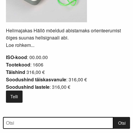
Helimajakas Hällö mõeldud abistamaks orienteerumist
õiges suunas helisignaali abi.
Loe rohkem...
ISO-kood
: 00.00.00
Tootekood
: 1606
Täishind
316,00 €
Soodushind täiskasvanule
: 316,00 €
Soodushind lastele
: 316,00 €
Telli
Tootepuu
Otsi