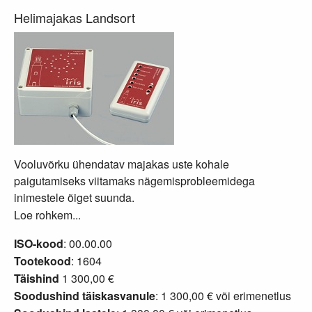
Helimajakas Landsort
Vooluvõrku ühendatav majakas uste kohale
paigutamiseks viitamaks nägemisprobleemidega
inimestele õiget suunda.
Loe rohkem...
ISO-kood
: 00.00.00
Tootekood
: 1604
Täishind
1 300,00 €
Soodushind täiskasvanule
: 1 300,00 € või
erimenetlus