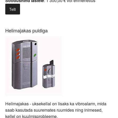
Soodushind lastele
: 1 300,00 € või
erimenetlus
Telli
Helimajakas puldiga
Helimajakas - uksekellal on lisaks ka vibroalarm, mida
saab kasutada suuremates ruumides ning inimesed,
kellel on kuulmisprobleeme.