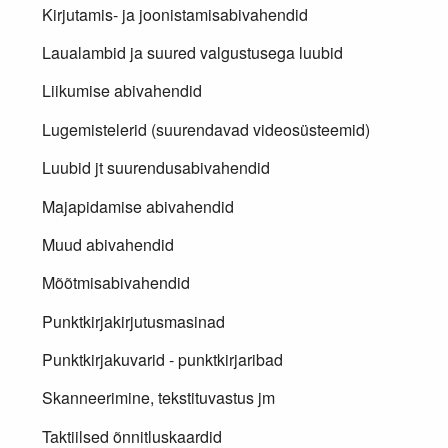
Kirjutamis- ja joonistamisabivahendid
Laualambid ja suured valgustusega luubid
Liikumise abivahendid
Lugemistelerid (suurendavad videosüsteemid)
Luubid jt suurendusabivahendid
Majapidamise abivahendid
Muud abivahendid
Mõõtmisabivahendid
Punktkirjakirjutusmasinad
Punktkirjakuvarid - punktkirjaribad
Skanneerimine, tekstituvastus jm
Taktiilsed õnnitluskaardid