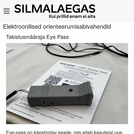
Elektroonilised orienteerumisabivahendid
Takistusmääraja Eye Pass
Eye-pass on käeshoitav seade, mis aitab kasutajal uue