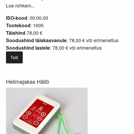
Loe rohkem...
ISO-kood
: 00.00.00
Tootekood
: 1605
Täishind
78,00 €
Soodushind täiskasvanule
: 78,00 € või
erimenetlus
Soodushind lastele
: 78,00 € või
erimenetlus
Telli
Helimajakas Hällö