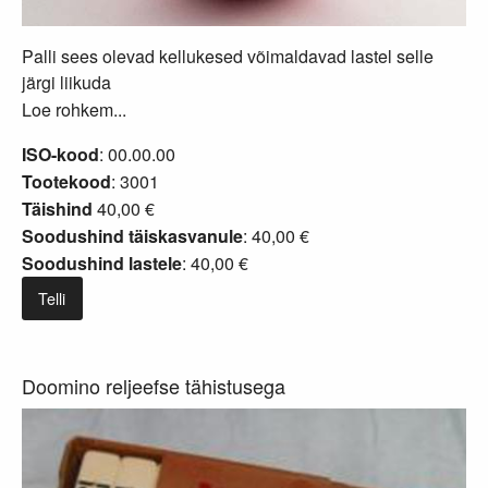
Palli sees olevad kellukesed võimaldavad lastel selle
järgi liikuda
Loe rohkem...
ISO-kood
: 00.00.00
Tootekood
: 3001
Täishind
40,00 €
Soodushind täiskasvanule
: 40,00 €
Soodushind lastele
: 40,00 €
Telli
Doomino reljeefse tähistusega