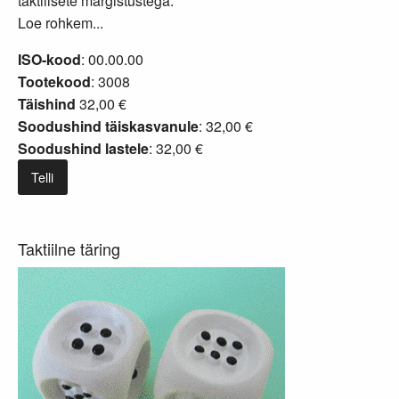
taktiilsete märgistustega.
Loe rohkem...
ISO-kood
: 00.00.00
Tootekood
: 3008
Täishind
32,00 €
Soodushind täiskasvanule
: 32,00 €
Soodushind lastele
: 32,00 €
Telli
Taktiilne täring