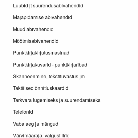
Luubid jt suurendusabivahendid
Majapidamise abivahendid
Muud abivahendid
Mõõtmisabivahendid
Punktkirjakirjutusmasinad
Punktkirjakuvarid - punktkirjaribad
Skanneerimine, tekstituvastus jm
Taktiilsed õnnitluskaardid
Tarkvara lugemiseks ja suurendamiseks
Telefonid
Vaba aeg ja mängud
Värvimääraja, valgusfiltrid