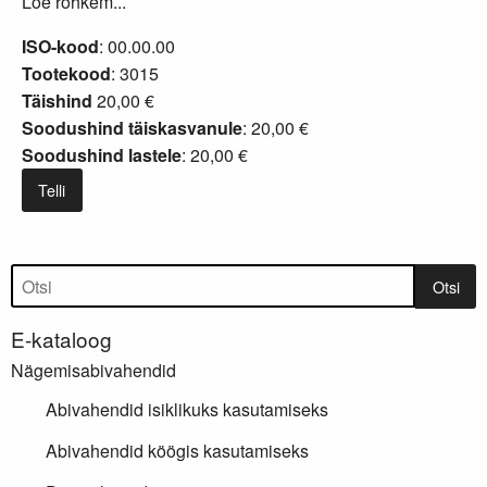
Loe rohkem...
ISO-kood
: 00.00.00
Tootekood
: 3015
Täishind
20,00 €
Soodushind täiskasvanule
: 20,00 €
Soodushind lastele
: 20,00 €
Telli
Tootepuu
Otsi
E-kataloog
Nägemisabivahendid
Abivahendid isiklikuks kasutamiseks
Abivahendid köögis kasutamiseks