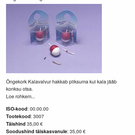
Õngekork Kalavalvur hakkab piiksuma kui kala jääb
konksu otsa.
Loe rohkem...
ISO-kood
: 00.00.00
Tootekood
: 3007
Täishind
35,00 €
Soodushind täiskasvanule
: 35,00 €