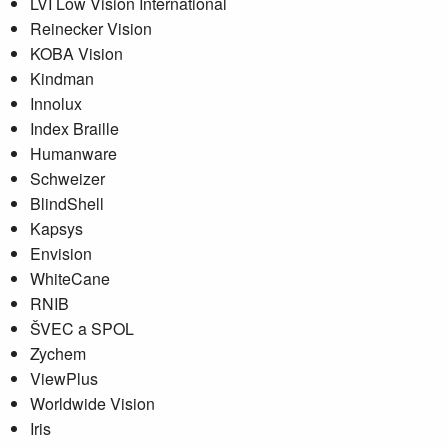
LVI Low Vision International
Reinecker Vision
KOBA Vision
Kindman
Innolux
Index Braille
Humanware
Schweizer
BlindShell
Kapsys
Envision
WhiteCane
RNIB
ŠVEC a SPOL
Zychem
ViewPlus
Worldwide Vision
Iris