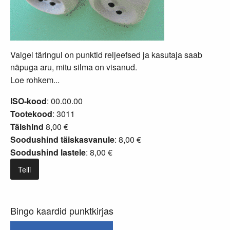
Valgel täringul on punktid reljeefsed ja kasutaja saab
näpuga aru, mitu silma on visanud.
Loe rohkem...
ISO-kood
: 00.00.00
Tootekood
: 3011
Täishind
8,00 €
Soodushind täiskasvanule
: 8,00 €
Soodushind lastele
: 8,00 €
Telli
Bingo kaardid punktkirjas