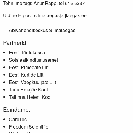
Tehniline tugi: Artur Räpp, tel 515 5337
Üldine E-post: silmalaegas[at]laegas.ee
Abivahendikeskus Silmalaegas
Partnerid
Eesti Töötukassa
Sotsiaalkindlustusamet
Eesti Pimedate Liit
Eesti Kurtide Liit
Eesti Vaegkuuljate Liit
Tartu Emajõe Kool
Tallinna Heleni Kool
Esindame:
CareTec
Freedom Scientific