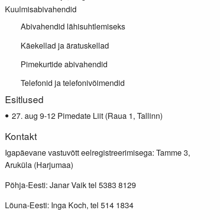
Kuulmisabivahendid
Abivahendid lähisuhtlemiseks
Käekellad ja äratuskellad
Pimekurtide abivahendid
Telefonid ja telefonivõimendid
Lisainfo
Esitlused
aug 9-12 Pimedate Liit (Raua 1, Tallinn)
Kontakt
Igapäevane vastuvõtt eelregistreerimisega: Tamme 3,
Aruküla (Harjumaa)
Põhja-Eesti: Janar Vaik tel 5383 8129
Lõuna-Eesti: Inga Koch, tel 514 1834