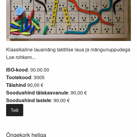
Klassikaline lauamäng taktiilse laua ja mängunuppudega
Loe rohkem...
ISO-kood
: 00.00.00
Tootekood
: 3005
Täishind
90,00 €
Soodushind täiskasvanule
: 90,00 €
Soodushind lastele
: 90,00 €
Telli
Õngekork heliga