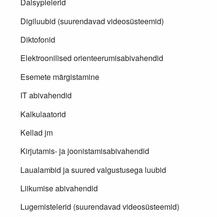
Daisypleierid
Digiluubid (suurendavad videosüsteemid)
Diktofonid
Elektroonilised orienteerumisabivahendid
Esemete märgistamine
IT abivahendid
Kalkulaatorid
Kellad jm
Kirjutamis- ja joonistamisabivahendid
Laualambid ja suured valgustusega luubid
Liikumise abivahendid
Lugemistelerid (suurendavad videosüsteemid)