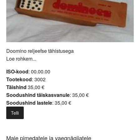
Doomino reljeefse tähistusega
Loe rohkem...
ISO-kood
: 00.00.00
Tootekood
: 3002
Täishind
35,00 €
Soodushind täiskasvanule
: 35,00 €
Soodushind lastele
: 35,00 €
Telli
Male pimedatele ja vaegnägijatele