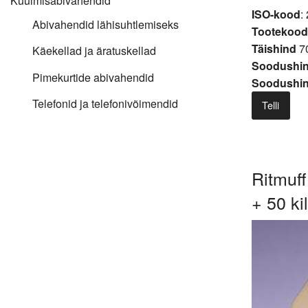
Kuulmisabivahendid
ISO-kood
:
Abivahendid lähisuhtlemiseks
Tootekood
Täishind
70
Käekellad ja äratuskellad
Soodushin
Pimekurtide abivahendid
Soodushind
Telefonid ja telefonivõimendid
Telli
Ritmuff
+ 50 ki