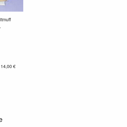
itmuff
.
: 14,00 €
e