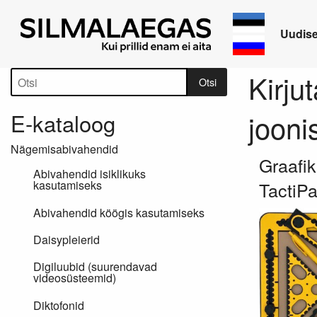
Uudis
Tootepuu
Kirju
Otsi
E-kataloog
jooni
Nägemisabivahendid
Graafi
Abivahendid isiklikuks
TactiP
kasutamiseks
Abivahendid köögis kasutamiseks
Daisypleierid
Digiluubid (suurendavad
videosüsteemid)
Diktofonid