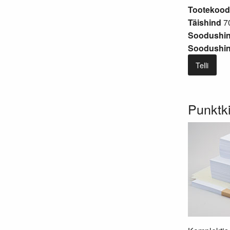
Tootekood
Täishind
70
Soodushin
Soodushind
Telli
Punktk