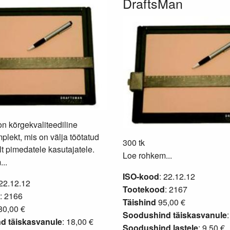
DraftsMan
n kõrgekvaliteediline
plekt, mis on välja töötatud
300 tk
lt pimedatele kasutajatele.
Loe rohkem...
..
ISO-kood
: 22.12.12
 22.12.12
Tootekood
: 2167
: 2166
Täishind
95,00 €
0,00 €
Soodushind täiskasvanule
d täiskasvanule
: 18,00 €
Soodushind lastele
: 9,50 €