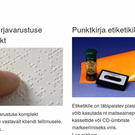
rjavarustuse
Punktkirja etiketik
kt
Etiketikile on läbipaistev plas
võib kasutada nt maitseainep
arustuse komplekt
kassettide või CD-ümbriste
 vastavalt kliendi tellimusele.
markeerimiseks vms.
..
Loe rohkem...