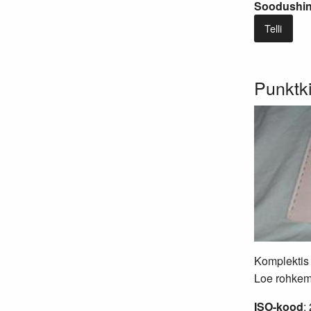
Soodushind
Telli
Punktki
Komplektis 
Loe rohkem.
ISO-kood
: