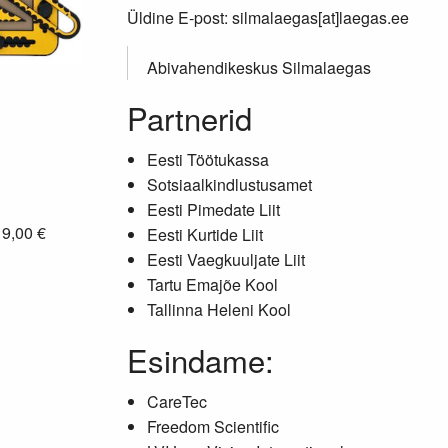
Üldine E-post: silmalaegas[at]laegas.ee
Abivahendikeskus Silmalaegas
Partnerid
Eesti Töötukassa
Sotsiaalkindlustusamet
Eesti Pimedate Liit
: 9,00 €
Eesti Kurtide Liit
Eesti Vaegkuuljate Liit
Tartu Emajõe Kool
Tallinna Heleni Kool
Esindame:
CareTec
Freedom Scientific