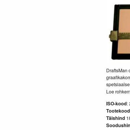
DraftsMan o
graafikakom
spetsiaalse
Loe rohkem.
ISO-kood
:
Tootekood
Täishind
18
Soodushin