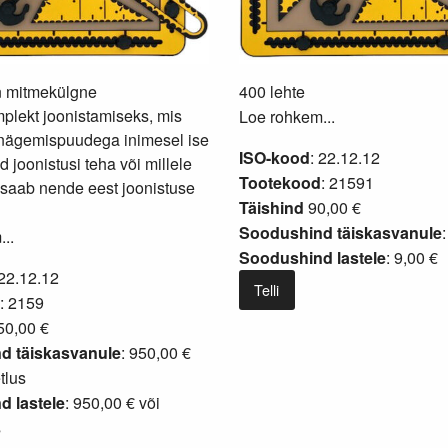
n mitmekülgne
400 lehte
plekt joonistamiseks, mis
Loe rohkem...
nägemispuudega inimesel ise
ISO-kood
: 22.12.12
 joonistusi teha või millele
Tootekood
: 21591
 saab nende eest joonistuse
Täishind
90,00 €
Soodushind täiskasvanule
..
Soodushind lastele
: 9,00 €
 22.12.12
Telli
: 2159
0,00 €
d täiskasvanule
: 950,00 €
tlus
 lastele
: 950,00 € või
s