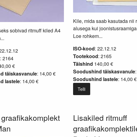
Kile, mida saab kasutada nii r
alusega kui joonistusraamiga
eks sobivad ritmuff kiled A4
Loe rohkem...
..
ISO-kood
: 22.12.12
 22.12.12
Tootekood
: 2165
: 2164
Täishind
140,00 €
0,00 €
Soodushind täiskasvanule
d täiskasvanule
: 14,00 €
Soodushind lastele
: 14,00 €
 lastele
: 14,00 €
Telli
 graafikakomplekt
Lisakiled ritmuff
Man
graafikakomplektil