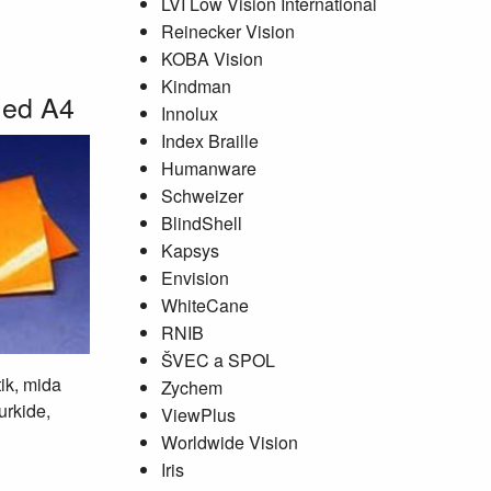
LVI Low Vision International
Reinecker Vision
KOBA Vision
Kindman
iled A4
Innolux
Index Braille
Humanware
Schweizer
BlindShell
Kapsys
Envision
WhiteCane
RNIB
ŠVEC a SPOL
tik, mida
Zychem
urkide,
ViewPlus
Worldwide Vision
Iris