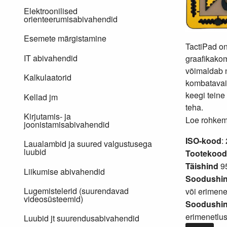
Elektroonilised
orienteerumisabivahendid
Esemete märgistamine
TactiPad o
IT abivahendid
graafikakom
võimaldab 
Kalkulaatorid
kombatavaid
keegi teine
Kellad jm
teha.
Kirjutamis- ja
Loe rohkem.
joonistamisabivahendid
ISO-kood
:
Laualambid ja suured valgustusega
luubid
Tootekood
Täishind
95
Liikumise abivahendid
Soodushin
Lugemistelerid (suurendavad
või
erimene
videosüsteemid)
Soodushind
erimenetlu
Luubid jt suurendusabivahendid