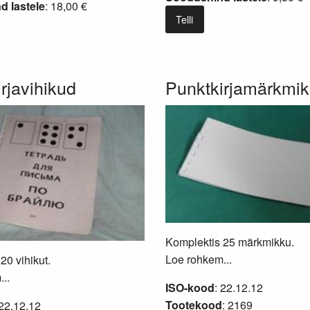
 lastele
: 18,00 €
Telli
rjavihikud
Punktkirjamärkmi
Komplektis 25 märkmikku.
Loe rohkem...
20 vihikut.
..
ISO-kood
: 22.12.12
Tootekood
: 2169
 22.12.12