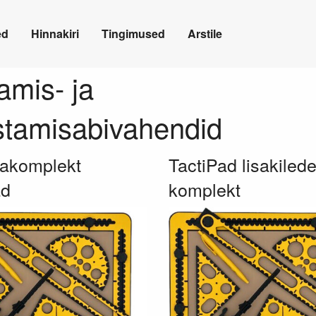
ed
Hinnakiri
Tingimused
Arstile
tamis- ja
stamisabivahendid
kakomplekt
TactiPad lisakiled
ad
komplekt