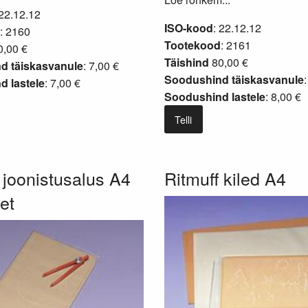
 22.12.12
ISO-kood
: 22.12.12
: 2160
Tootekood
: 2161
,00 €
Täishind
80,00 €
d täiskasvanule
: 7,00 €
Soodushind täiskasvanule
 lastele
: 7,00 €
Soodushind lastele
: 8,00 €
Telli
 joonistusalus A4
Ritmuff kiled A4
let