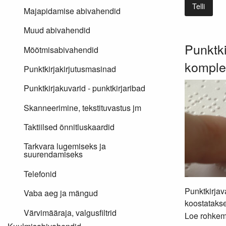
Telli
Majapidamise abivahendid
Muud abivahendid
Punktki
Mõõtmisabivahendid
komple
Punktkirjakirjutusmasinad
Punktkirjakuvarid - punktkirjaribad
Skanneerimine, tekstituvastus jm
Taktiilsed õnnitluskaardid
Tarkvara lugemiseks ja
suurendamiseks
Telefonid
Punktkirjav
Vaba aeg ja mängud
koostatakse
Värvimääraja, valgusfiltrid
Loe rohkem.