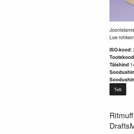
Joonistamis
Loe rohkem.
ISO-kood
:
Tootekood
Täishind
14
Soodushin
Soodushind
Telli
Ritmuff
Drafts