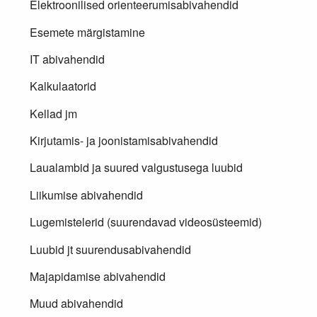
Elektroonilised orienteerumisabivahendid
Esemete märgistamine
IT abivahendid
Kalkulaatorid
Kellad jm
Kirjutamis- ja joonistamisabivahendid
Laualambid ja suured valgustusega luubid
Liikumise abivahendid
Lugemistelerid (suurendavad videosüsteemid)
Luubid jt suurendusabivahendid
Majapidamise abivahendid
Muud abivahendid