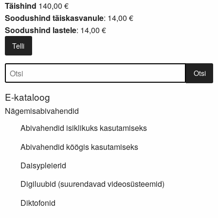
Täishind
140,00 €
Soodushind täiskasvanule
: 14,00 €
Soodushind lastele
: 14,00 €
Telli
Tootepuu
Otsi
E-kataloog
Nägemisabivahendid
Abivahendid isiklikuks kasutamiseks
Abivahendid köögis kasutamiseks
Daisypleierid
Digiluubid (suurendavad videosüsteemid)
Diktofonid