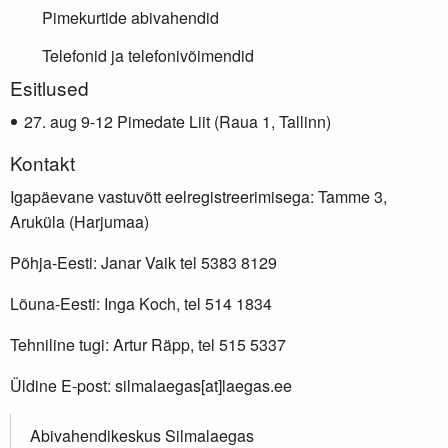
Pimekurtide abivahendid
Telefonid ja telefonivõimendid
Lisainfo
Esitlused
aug 9-12 Pimedate Liit (Raua 1, Tallinn)
Kontakt
Igapäevane vastuvõtt eelregistreerimisega: Tamme 3,
Aruküla (Harjumaa)
Põhja-Eesti: Janar Vaik tel 5383 8129
Lõuna-Eesti: Inga Koch, tel 514 1834
Tehniline tugi: Artur Räpp, tel 515 5337
Üldine E-post: silmalaegas[at]laegas.ee
Abivahendikeskus Silmalaegas