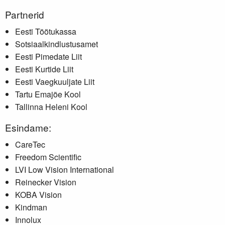
Partnerid
Eesti Töötukassa
Sotsiaalkindlustusamet
Eesti Pimedate Liit
Eesti Kurtide Liit
Eesti Vaegkuuljate Liit
Tartu Emajõe Kool
Tallinna Heleni Kool
Esindame:
CareTec
Freedom Scientific
LVI Low Vision International
Reinecker Vision
KOBA Vision
Kindman
Innolux