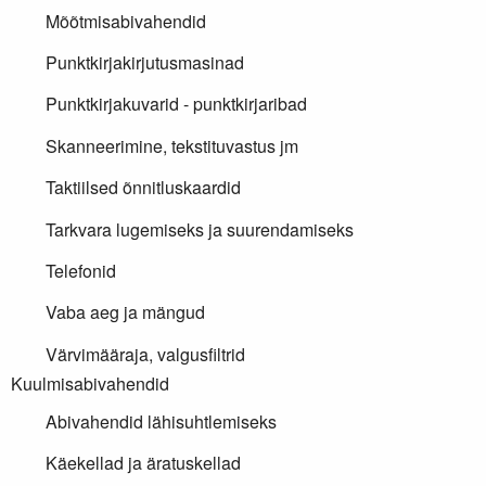
Mõõtmisabivahendid
Punktkirjakirjutusmasinad
Punktkirjakuvarid - punktkirjaribad
Skanneerimine, tekstituvastus jm
Taktiilsed õnnitluskaardid
Tarkvara lugemiseks ja suurendamiseks
Telefonid
Vaba aeg ja mängud
Värvimääraja, valgusfiltrid
Kuulmisabivahendid
Abivahendid lähisuhtlemiseks
Käekellad ja äratuskellad