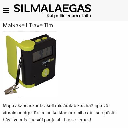
Matkakell TravelTim
Mugav kaasaskantav kell mis äratab kas häälega või
vibratsiooniga. Kellal on ka klamber mille abil see püsib
hästi voodis lina või padja all. Laos olemas!