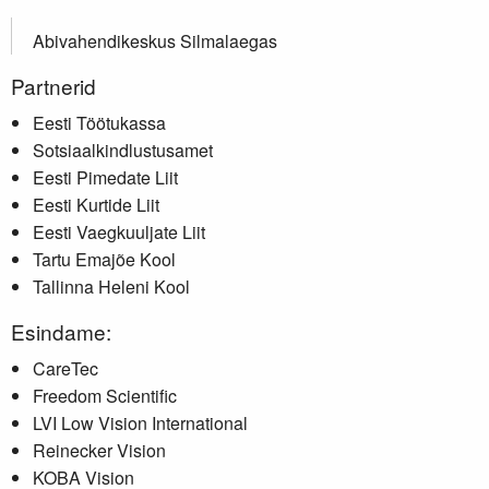
Abivahendikeskus Silmalaegas
Partnerid
Eesti Töötukassa
Sotsiaalkindlustusamet
Eesti Pimedate Liit
Eesti Kurtide Liit
Eesti Vaegkuuljate Liit
Tartu Emajõe Kool
Tallinna Heleni Kool
Esindame:
CareTec
Freedom Scientific
LVI Low Vision International
Reinecker Vision
KOBA Vision