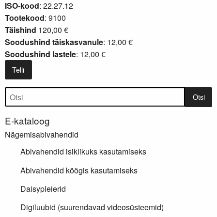
ISO-kood
: 22.27.12
Tootekood
: 9100
Täishind
120,00 €
Soodushind täiskasvanule
: 12,00 €
Soodushind lastele
: 12,00 €
Telli
Tootepuu
Otsi
E-kataloog
Nägemisabivahendid
Abivahendid isiklikuks kasutamiseks
Abivahendid köögis kasutamiseks
Daisypleierid
Digiluubid (suurendavad videosüsteemid)