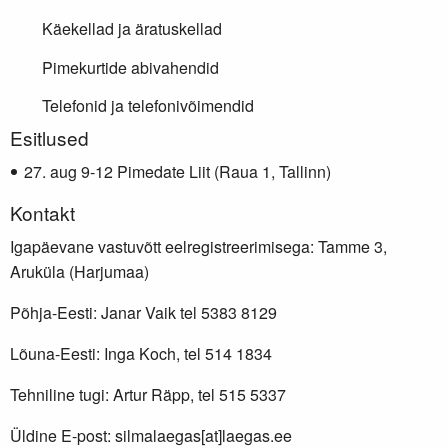
Käekellad ja äratuskellad
Pimekurtide abivahendid
Telefonid ja telefonivõimendid
Lisainfo
Esitlused
aug 9-12 Pimedate Liit (Raua 1, Tallinn)
Kontakt
Igapäevane vastuvõtt eelregistreerimisega: Tamme 3,
Aruküla (Harjumaa)
Põhja-Eesti: Janar Vaik tel 5383 8129
Lõuna-Eesti: Inga Koch, tel 514 1834
Tehniline tugi: Artur Räpp, tel 515 5337
Üldine E-post: silmalaegas[at]laegas.ee