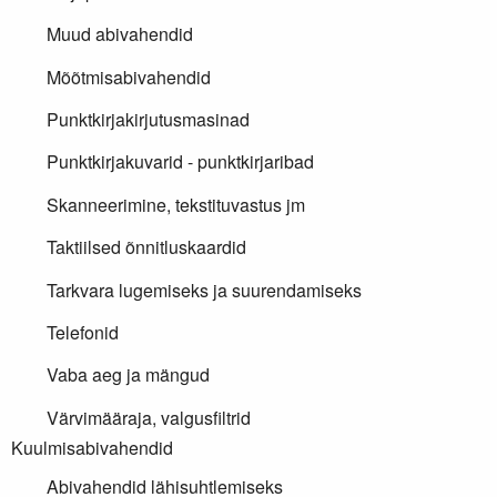
Muud abivahendid
Mõõtmisabivahendid
Punktkirjakirjutusmasinad
Punktkirjakuvarid - punktkirjaribad
Skanneerimine, tekstituvastus jm
Taktiilsed õnnitluskaardid
Tarkvara lugemiseks ja suurendamiseks
Telefonid
Vaba aeg ja mängud
Värvimääraja, valgusfiltrid
Kuulmisabivahendid
Abivahendid lähisuhtlemiseks