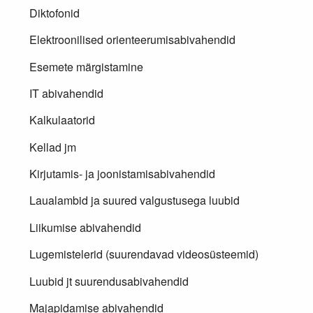
Diktofonid
Elektroonilised orienteerumisabivahendid
Esemete märgistamine
IT abivahendid
Kalkulaatorid
Kellad jm
Kirjutamis- ja joonistamisabivahendid
Laualambid ja suured valgustusega luubid
Liikumise abivahendid
Lugemistelerid (suurendavad videosüsteemid)
Luubid jt suurendusabivahendid
Majapidamise abivahendid