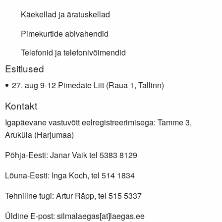
Käekellad ja äratuskellad
Pimekurtide abivahendid
Telefonid ja telefonivõimendid
Lisainfo
Esitlused
aug 9-12 Pimedate Liit (Raua 1, Tallinn)
Kontakt
Igapäevane vastuvõtt eelregistreerimisega: Tamme 3,
Aruküla (Harjumaa)
Põhja-Eesti: Janar Vaik tel 5383 8129
Lõuna-Eesti: Inga Koch, tel 514 1834
Tehniline tugi: Artur Räpp, tel 515 5337
Üldine E-post: silmalaegas[at]laegas.ee