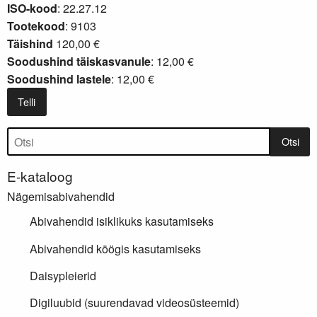
ISO-kood
: 22.27.12
Tootekood
: 9103
Täishind
120,00 €
Soodushind täiskasvanule
: 12,00 €
Soodushind lastele
: 12,00 €
Telli
Tootepuu
Otsi
E-kataloog
Nägemisabivahendid
Abivahendid isiklikuks kasutamiseks
Abivahendid köögis kasutamiseks
Daisypleierid
Digiluubid (suurendavad videosüsteemid)