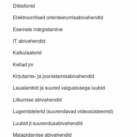
Diktofonid
Elektroonilised orienteerumisabivahendid
Esemete märgistamine
IT abivahendid
Kalkulaatorid
Kellad jm
Kirjutamis- ja joonistamisabivahendid
Laualambid ja suured valgustusega luubid
Liikumise abivahendid
Lugemistelerid (suurendavad videosüsteemid)
Luubid jt suurendusabivahendid
Majapidamise abivahendid