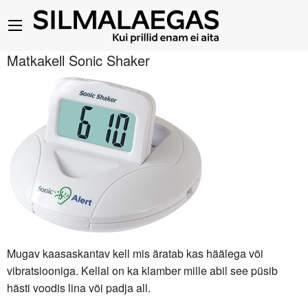
Matkakell Sonic Shaker
Mugav kaasaskantav kell mis äratab kas häälega või
vibratsiooniga. Kellal on ka klamber mille abil see püsib
hästi voodis lina või padja all.