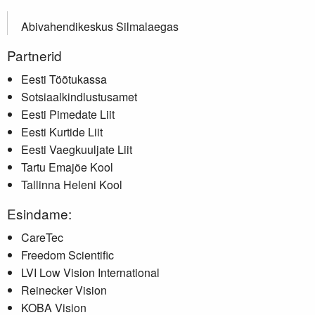
Abivahendikeskus Silmalaegas
Partnerid
Eesti Töötukassa
Sotsiaalkindlustusamet
Eesti Pimedate Liit
Eesti Kurtide Liit
Eesti Vaegkuuljate Liit
Tartu Emajõe Kool
Tallinna Heleni Kool
Esindame:
CareTec
Freedom Scientific
LVI Low Vision International
Reinecker Vision
KOBA Vision