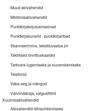
Muud abivahendid
Mõõtmisabivahendid
Punktkirjakirjutusmasinad
Punktkirjakuvarid - punktkirjaribad
Skanneerimine, tekstituvastus jm
Taktiilsed õnnitluskaardid
Tarkvara lugemiseks ja suurendamiseks
Telefonid
Vaba aeg ja mängud
Värvimääraja, valgusfiltrid
Kuulmisabivahendid
Abivahendid lähisuhtlemiseks