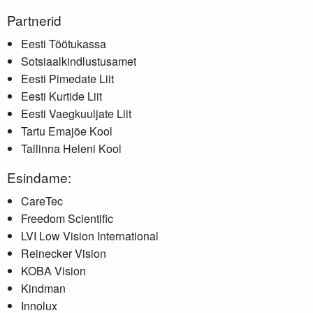
Partnerid
Eesti Töötukassa
Sotsiaalkindlustusamet
Eesti Pimedate Liit
Eesti Kurtide Liit
Eesti Vaegkuuljate Liit
Tartu Emajõe Kool
Tallinna Heleni Kool
Esindame:
CareTec
Freedom Scientific
LVI Low Vision International
Reinecker Vision
KOBA Vision
Kindman
Innolux