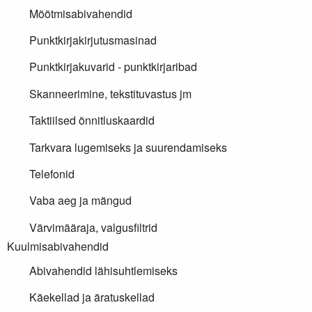
Mõõtmisabivahendid
Punktkirjakirjutusmasinad
Punktkirjakuvarid - punktkirjaribad
Skanneerimine, tekstituvastus jm
Taktiilsed õnnitluskaardid
Tarkvara lugemiseks ja suurendamiseks
Telefonid
Vaba aeg ja mängud
Värvimääraja, valgusfiltrid
Kuulmisabivahendid
Abivahendid lähisuhtlemiseks
Käekellad ja äratuskellad