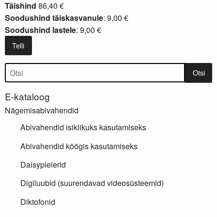
Täishind
86,40 €
Soodushind täiskasvanule
: 9,00 €
Soodushind lastele
: 9,00 €
Telli
Tootepuu
Otsi
E-kataloog
Nägemisabivahendid
Abivahendid isiklikuks kasutamiseks
Abivahendid köögis kasutamiseks
Daisypleierid
Digiluubid (suurendavad videosüsteemid)
Diktofonid