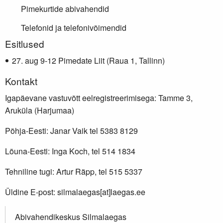
Pimekurtide abivahendid
Telefonid ja telefonivõimendid
Lisainfo
Esitlused
aug 9-12 Pimedate Liit (Raua 1, Tallinn)
Kontakt
Igapäevane vastuvõtt eelregistreerimisega: Tamme 3,
Aruküla (Harjumaa)
Põhja-Eesti: Janar Vaik tel 5383 8129
Lõuna-Eesti: Inga Koch, tel 514 1834
Tehniline tugi: Artur Räpp, tel 515 5337
Üldine E-post: silmalaegas[at]laegas.ee
Abivahendikeskus Silmalaegas