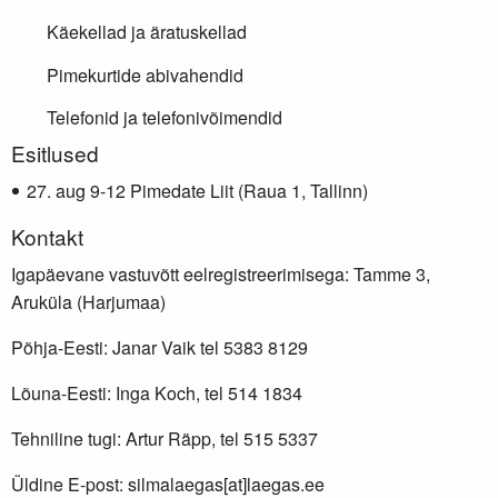
Käekellad ja äratuskellad
Pimekurtide abivahendid
Telefonid ja telefonivõimendid
Lisainfo
Esitlused
aug 9-12 Pimedate Liit (Raua 1, Tallinn)
Kontakt
Igapäevane vastuvõtt eelregistreerimisega: Tamme 3,
Aruküla (Harjumaa)
Põhja-Eesti: Janar Vaik tel 5383 8129
Lõuna-Eesti: Inga Koch, tel 514 1834
Tehniline tugi: Artur Räpp, tel 515 5337
Üldine E-post: silmalaegas[at]laegas.ee