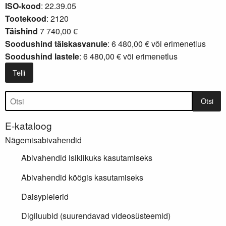
ISO-kood
: 22.39.05
Tootekood
: 2120
Täishind
7 740,00 €
Soodushind täiskasvanule
: 6 480,00 € või
erimenetlus
Soodushind lastele
: 6 480,00 € või
erimenetlus
Telli
Tootepuu
Otsi
E-kataloog
Nägemisabivahendid
Abivahendid isiklikuks kasutamiseks
Abivahendid köögis kasutamiseks
Daisypleierid
Digiluubid (suurendavad videosüsteemid)