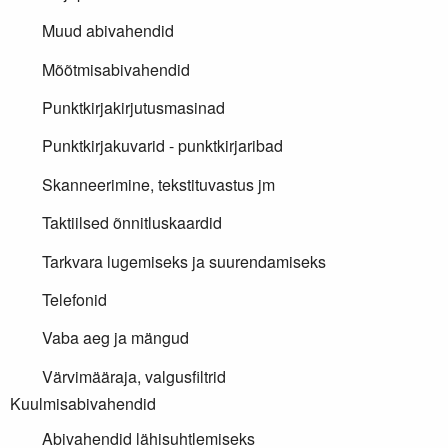
Muud abivahendid
Mõõtmisabivahendid
Punktkirjakirjutusmasinad
Punktkirjakuvarid - punktkirjaribad
Skanneerimine, tekstituvastus jm
Taktiilsed õnnitluskaardid
Tarkvara lugemiseks ja suurendamiseks
Telefonid
Vaba aeg ja mängud
Värvimääraja, valgusfiltrid
Kuulmisabivahendid
Abivahendid lähisuhtlemiseks