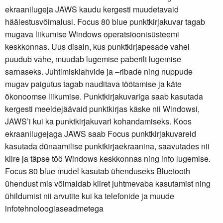
ekraanilugeja JAWS kaudu kergesti muudetavaid
häälestusvõimalusi. Focus 80 blue punktkirjakuvar tagab
mugava liikumise Windows operatsioonisüsteemi
keskkonnas. Uus disain, kus punktkirjapesade vahel
puudub vahe, muudab lugemise paberilt lugemise
sarnaseks. Juhtimisklahvide ja –ribade ning nuppude
mugav paigutus tagab nauditava töötamise ja käte
ökonoomse liikumise. Punktkirjakuvariga saab kasutada
kergesti meeldejäävaid punktkirjas käske nii Windowsi,
JAWS’i kui ka punktkirjakuvari kohandamiseks. Koos
ekraanilugejaga JAWS saab Focus punktkirjakuvareid
kasutada dünaamilise punktkirjaekraanina, saavutades nii
kiire ja täpse töö Windows keskkonnas ning info lugemise.
Focus 80 blue mudel kasutab ühenduseks Bluetooth
ühendust mis võimaldab kiiret juhtmevaba kasutamist ning
ühildumist nii arvutite kui ka telefonide ja muude
infotehnoloogiaseadmetega