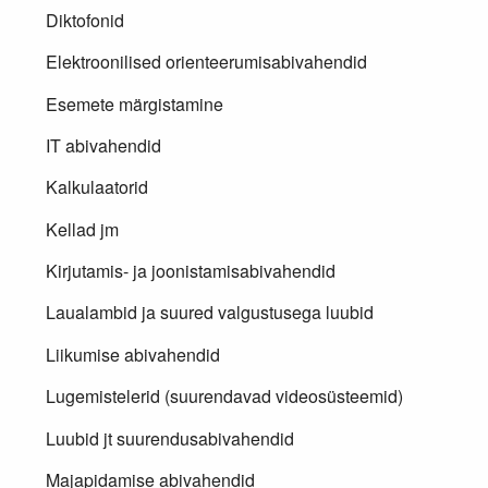
Diktofonid
Elektroonilised orienteerumisabivahendid
Esemete märgistamine
IT abivahendid
Kalkulaatorid
Kellad jm
Kirjutamis- ja joonistamisabivahendid
Laualambid ja suured valgustusega luubid
Liikumise abivahendid
Lugemistelerid (suurendavad videosüsteemid)
Luubid jt suurendusabivahendid
Majapidamise abivahendid