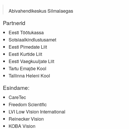
Abivahendikeskus Silmalaegas
Partnerid
Eesti Töötukassa
Sotsiaalkindlustusamet
Eesti Pimedate Liit
Eesti Kurtide Liit
Eesti Vaegkuuljate Liit
Tartu Emajõe Kool
Tallinna Heleni Kool
Esindame:
CareTec
Freedom Scientific
LVI Low Vision International
Reinecker Vision
KOBA Vision