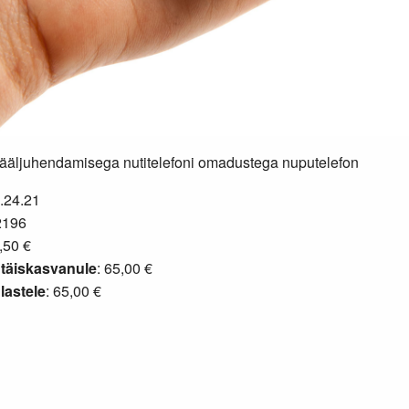
hääljuhendamisega nutitelefoni omadustega nuputelefon
2.24.21
2196
,50 €
täiskasvanule
: 65,00 €
lastele
: 65,00 €