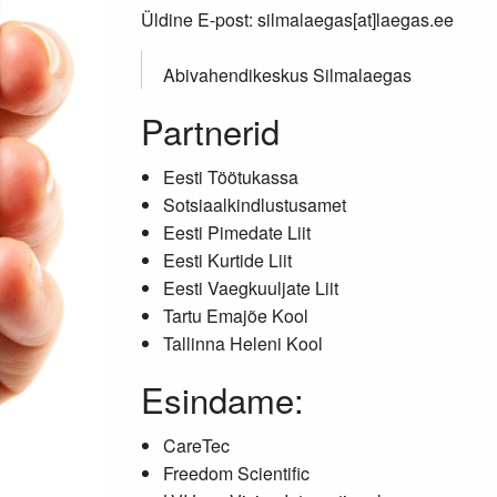
Üldine E-post: silmalaegas[at]laegas.ee
Abivahendikeskus Silmalaegas
Partnerid
Eesti Töötukassa
Sotsiaalkindlustusamet
Eesti Pimedate Liit
Eesti Kurtide Liit
Eesti Vaegkuuljate Liit
Tartu Emajõe Kool
Tallinna Heleni Kool
Esindame:
CareTec
Freedom Scientific