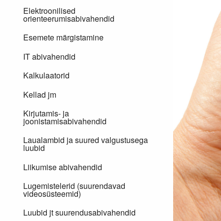
Elektroonilised
orienteerumisabivahendid
Esemete märgistamine
IT abivahendid
Kalkulaatorid
Kellad jm
Kirjutamis- ja
joonistamisabivahendid
Laualambid ja suured valgustusega
luubid
Liikumise abivahendid
Lugemistelerid (suurendavad
videosüsteemid)
Luubid jt suurendusabivahendid