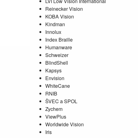
LVI Low Vision International
Reinecker Vision
KOBA Vision
Kindman
Innolux
Index Braille
Humanware
Schweizer
BlindShell
Kapsys
Envision
WhiteCane
RNIB
ŠVEC a SPOL
Zychem
ViewPlus
Worldwide Vision
Iris