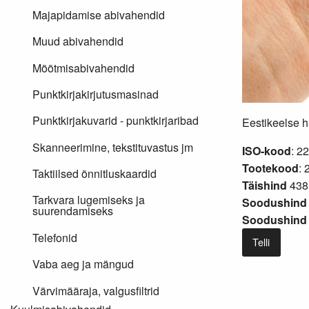
Majapidamise abivahendid
Muud abivahendid
Mõõtmisabivahendid
Punktkirjakirjutusmasinad
Punktkirjakuvarid - punktkirjaribad
Eestikeelse 
Skanneerimine, tekstituvastus jm
ISO-kood
: 2
Tootekood
: 
Taktiilsed õnnitluskaardid
Täishind
438
Tarkvara lugemiseks ja
Soodushind 
suurendamiseks
Soodushind 
Telefonid
Telli
Vaba aeg ja mängud
Värvimääraja, valgusfiltrid