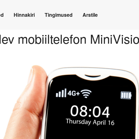
ed
Hinnakiri
Tingimused
Arstile
ev mobiiltelefon MiniVisi