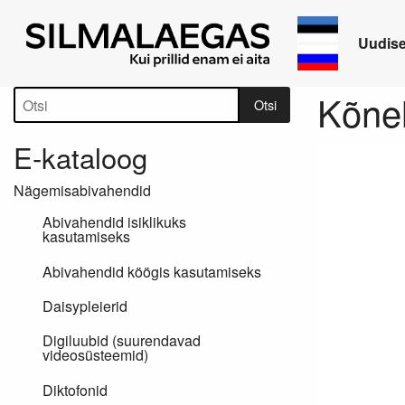
Uudis
Tootepuu
Kõnel
Otsi
E-kataloog
Nägemisabivahendid
Abivahendid isiklikuks
kasutamiseks
Abivahendid köögis kasutamiseks
Daisypleierid
Digiluubid (suurendavad
videosüsteemid)
Diktofonid