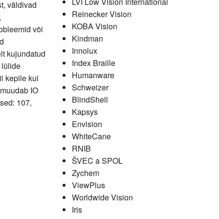
LVI Low Vision International
t, väldivad
Reinecker Vision
,
KOBA Vision
robleemid või
Kindman
ed
Innolux
lt kujundatud
Index Braille
lülide
Humanware
 kepile kui
Schweizer
on muudab IO
BlindShell
sed: 107,
Kapsys
Envision
WhiteCane
RNIB
ŠVEC a SPOL
Zychem
ViewPlus
Worldwide Vision
Iris