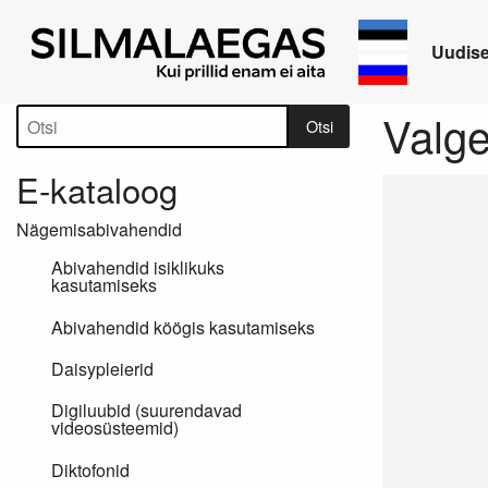
Uudis
Tootepuu
Valg
Otsi
E-kataloog
Nägemisabivahendid
Abivahendid isiklikuks
kasutamiseks
Abivahendid köögis kasutamiseks
Daisypleierid
Digiluubid (suurendavad
videosüsteemid)
Diktofonid