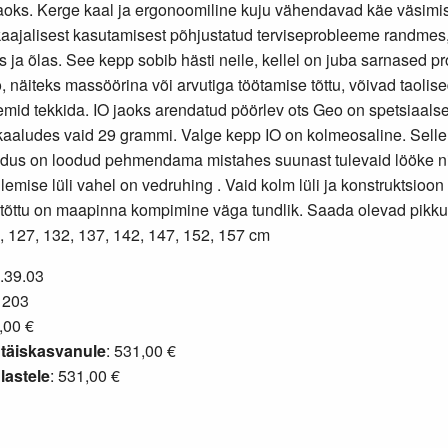
oks. Kerge kaal ja ergonoomiline kuju vähendavad käe väsimis
kaajalisest kasutamisest põhjustatud terviseprobleeme randmes
s ja õlas. See kepp sobib hästi neile, kellel on juba sarnased p
, näiteks massöörina või arvutiga töötamise tõttu, võivad taolis
emid tekkida. IO jaoks arendatud pöörlev ots Geo on spetsiaalse
 kaaludes vaid 29 grammi. Valge kepp IO on kolmeosaline. Selle 
dus on loodud pehmendama mistahes suunast tulevaid lööke nii
lemise lüli vahel on vedruhing . Vaid kolm lüli ja konstruktsio
e tõttu on maapinna kompimine väga tundlik. Saada olevad pikku
, 127, 132, 137, 142, 147, 152, 157 cm
2.39.03
1203
,00 €
täiskasvanule
: 531,00 €
lastele
: 531,00 €