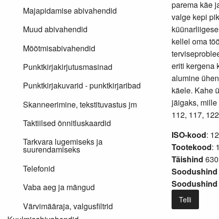
parema käe ja
Majapidamise abivahendid
valge kepi pi
küünarliigese
Muud abivahendid
kellel oma töö
Mõõtmisabivahendid
terviseproble
eriti kergena
Punktkirjakirjutusmasinad
alumine ühen
Punktkirjakuvarid - punktkirjaribad
käele. Kahe ü
jäigaks, mill
Skanneerimine, tekstituvastus jm
112, 117, 122
Taktiilsed õnnitluskaardid
ISO-kood
: 1
Tarkvara lugemiseks ja
Tootekood
: 
suurendamiseks
Täishind
630
Telefonid
Soodushind 
Soodushind 
Vaba aeg ja mängud
Telli
Värvimääraja, valgusfiltrid