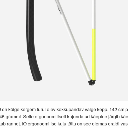
 on kõige kergem turul olev kokkupandav valge kepp. 142 cm p
45 grammi. Selle ergonoomiliselt kujundatud käepide järgib kä
etab rannet. IO ergonoomilise kuju tõttu on see olemas eraldi va