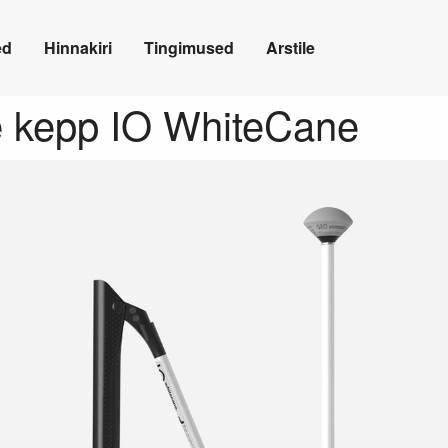
ed
Hinnakiri
Tingimused
Arstile
e kepp IO WhiteCane