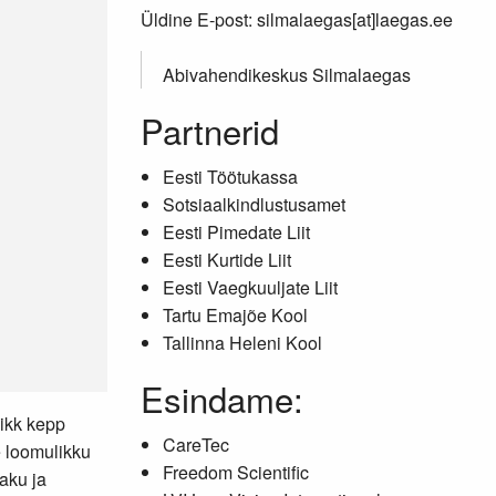
Üldine E-post: silmalaegas[at]laegas.ee
Abivahendikeskus Silmalaegas
Partnerid
Eesti Töötukassa
Sotsiaalkindlustusamet
Eesti Pimedate Liit
Eesti Kurtide Liit
Eesti Vaegkuuljate Liit
Tartu Emajõe Kool
Tallinna Heleni Kool
Esindame:
ikk kepp
CareTec
e loomulikku
Freedom Scientific
saku ja