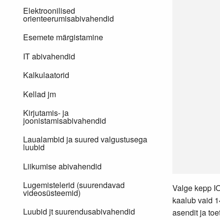
Elektroonilised
orienteerumisabivahendid
Esemete märgistamine
IT abivahendid
Kalkulaatorid
Kellad jm
Kirjutamis- ja
joonistamisabivahendid
Laualambid ja suured valgustusega
luubid
Liikumise abivahendid
Lugemistelerid (suurendavad
Valge kepp IO
videosüsteemid)
kaalub vaid 1
Luubid jt suurendusabivahendid
asendit ja to