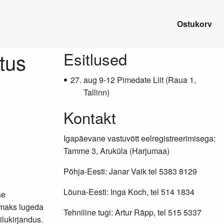
Ostukorv
tus
Lisainfo
Esitlused
aug 9-12 Pimedate Liit (Raua 1,
Tallinn)
Kontakt
Igapäevane vastuvõtt eelregistreerimisega:
Tamme 3, Aruküla (Harjumaa)
Põhja-Eesti: Janar Vaik tel 5383 8129
Lõuna-Eesti: Inga Koch, tel 514 1834
se
amaks lugeda
Tehniline tugi: Artur Räpp, tel 515 5337
ilukirjandus.