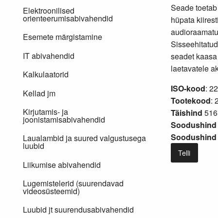
Seade toetab 
Elektroonilised
orienteerumisabivahendid
hüpata kiirest
audioraamatu
Esemete märgistamine
Sisseehitatud
IT abivahendid
seadet kaasa 
laetavatele a
Kalkulaatorid
ISO-kood
: 2
Kellad jm
Tootekood
: 
Kirjutamis- ja
Täishind
516
joonistamisabivahendid
Soodushind 
Soodushind 
Laualambid ja suured valgustusega
luubid
Telli
Liikumise abivahendid
Lugemistelerid (suurendavad
videosüsteemid)
Luubid jt suurendusabivahendid