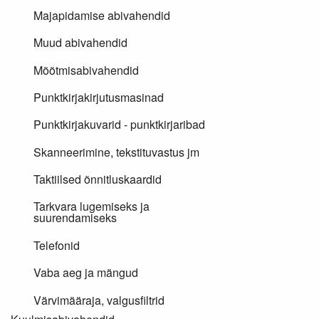
Majapidamise abivahendid
Muud abivahendid
Mõõtmisabivahendid
Punktkirjakirjutusmasinad
Punktkirjakuvarid - punktkirjaribad
Skanneerimine, tekstituvastus jm
Taktiilsed õnnitluskaardid
Tarkvara lugemiseks ja
suurendamiseks
Telefonid
Vaba aeg ja mängud
Värvimääraja, valgusfiltrid