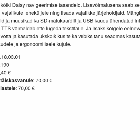
kõiki Daisy navigeerimise tasandeid. Lisavõimalusena saab se
i vajalikule leheküljele ning lisada vajalikke järjehoidjaid. Mäng
id ja muusikad ka SD-mälukaardilt ja USB kaudu ühendatud inf
 TTS võimaldab ette lugeda tekstifaile. Ja lisaks kõigele eelne
võtta ja kasutada ükskõik kus te ka viibiks tänu seadmes kasut
kudele ja ergonoomilisele kujule.
2.18.03.01
2190
,40 €
täiskasvanule
: 70,00 €
lastele
: 70,00 €