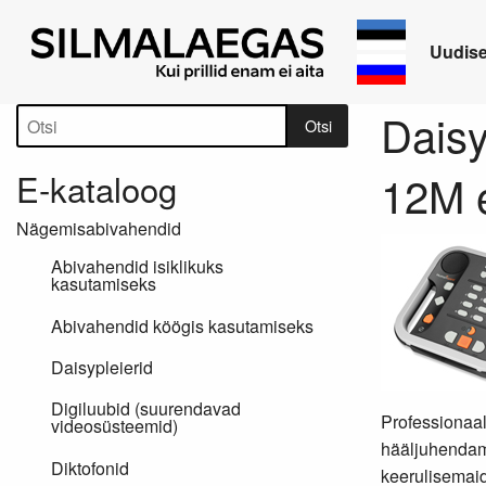
Uudis
Tootepuu
Daisy
Otsi
E-kataloog
12M 
Nägemisabivahendid
Abivahendid isiklikuks
kasutamiseks
Abivahendid köögis kasutamiseks
Daisypleierid
Digiluubid (suurendavad
Professionaal
videosüsteemid)
hääljuhendami
Diktofonid
keerulisemaid