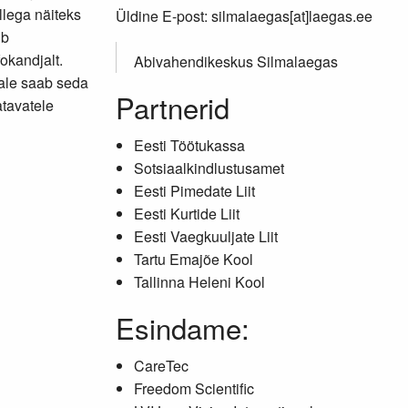
llega näiteks
Üldine E-post: silmalaegas[at]laegas.ee
ib
okandjalt.
Abivahendikeskus Silmalaegas
vale saab seda
Partnerid
atavatele
Eesti Töötukassa
Sotsiaalkindlustusamet
Eesti Pimedate Liit
Eesti Kurtide Liit
Eesti Vaegkuuljate Liit
Tartu Emajõe Kool
Tallinna Heleni Kool
Esindame:
CareTec
Freedom Scientific