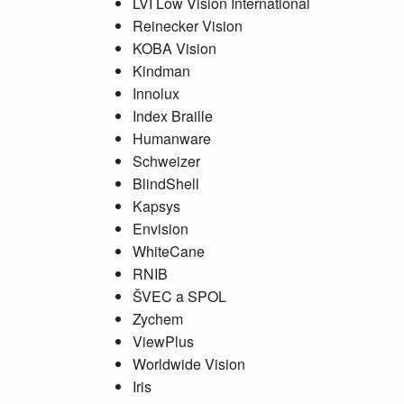
LVI Low Vision International
Reinecker Vision
KOBA Vision
Kindman
Innolux
Index Braille
Humanware
Schweizer
BlindShell
Kapsys
Envision
WhiteCane
RNIB
ŠVEC a SPOL
Zychem
ViewPlus
Worldwide Vision
Iris