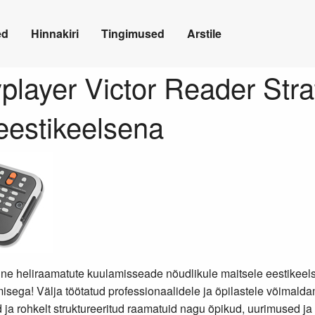
ed
Hinnakiri
Tingimused
Arstile
player Victor Reader Stra
eestikeelsena
ne heliraamatute kuulamisseade nõudlikule maitsele eestikeel
sega! Välja töötatud professionaalidele ja õpilastele võimald
 ja rohkelt struktureeritud raamatuid nagu õpikud, uurimused ja 