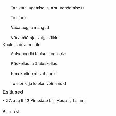
Tarkvara lugemiseks ja suurendamiseks
Telefonid
Vaba aeg ja mängud
Värvimääraja, valgusfiltrid
Kuulmisabivahendid
Abivahendid lähisuhtlemiseks
Käekellad ja äratuskellad
Pimekurtide abivahendid
Telefonid ja telefonivõimendid
Lisainfo
Esitlused
aug 9-12 Pimedate Liit (Raua 1, Tallinn)
Kontakt