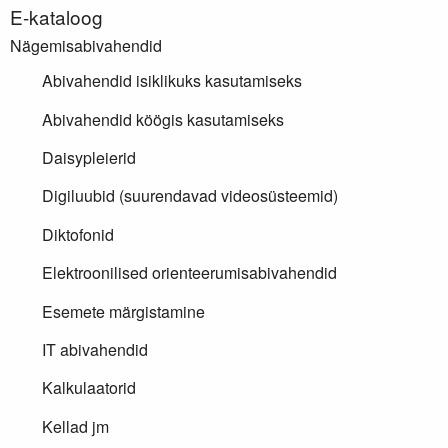
E-kataloog
Nägemisabivahendid
Abivahendid isiklikuks kasutamiseks
Abivahendid köögis kasutamiseks
Daisypleierid
Digiluubid (suurendavad videosüsteemid)
Diktofonid
Elektroonilised orienteerumisabivahendid
Esemete märgistamine
IT abivahendid
Kalkulaatorid
Kellad jm