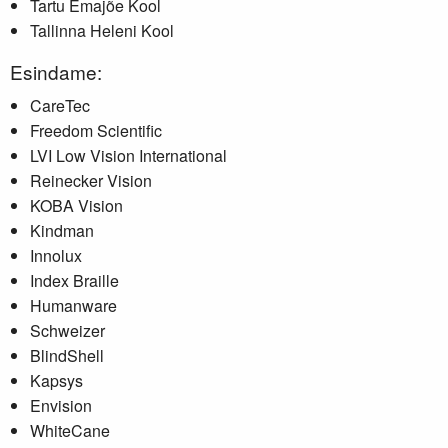
Tartu Emajõe Kool
Tallinna Heleni Kool
Esindame:
CareTec
Freedom Scientific
LVI Low Vision International
Reinecker Vision
KOBA Vision
Kindman
Innolux
Index Braille
Humanware
Schweizer
BlindShell
Kapsys
Envision
WhiteCane