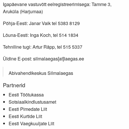
Igapäevane vastuvõtt eelregistreerimisega: Tamme 3,
Aruküla (Harjumaa)
Põhja-Eesti: Janar Vaik tel 5383 8129
Lõuna-Eesti: Inga Koch, tel 514 1834
Tehniline tugi: Artur Räpp, tel 515 5337
Üldine E-post: silmalaegas[at]laegas.ee
Abivahendikeskus Silmalaegas
Partnerid
Eesti Töötukassa
Sotsiaalkindlustusamet
Eesti Pimedate Liit
Eesti Kurtide Liit
Eesti Vaegkuuljate Liit