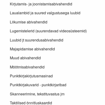
Kirjutamis- ja joonistamisabivahendid
Laualambid ja suured valgustusega luubid
Liikumise abivahendid
Lugemistelerid (suurendavad videosüsteemid)
Luubid jt suurendusabivahendid
Majapidamise abivahendid
Muud abivahendid
Mõõtmisabivahendid
Punktkirjakirjutusmasinad
Punktkirjakuvarid - punktkirjaribad
Skanneerimine, tekstituvastus jm
Taktiilsed õnnitluskaardid