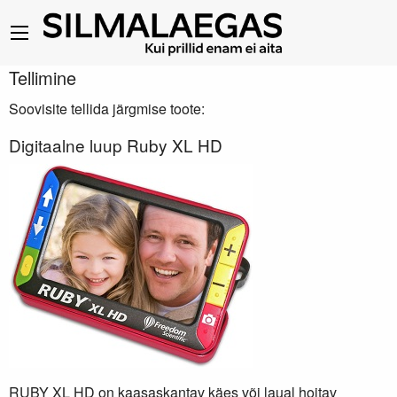
Tellimine
Soovisite tellida järgmise toote:
Digitaalne luup Ruby XL HD
RUBY XL HD on kaasaskantav käes või laual hoitav