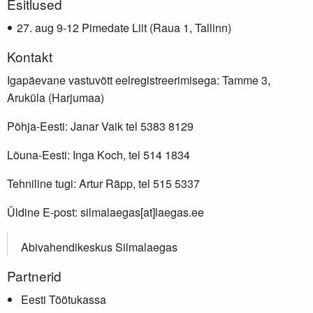
Lisainfo
Esitlused
aug 9-12 Pimedate Liit (Raua 1, Tallinn)
Kontakt
Igapäevane vastuvõtt eelregistreerimisega: Tamme 3,
Aruküla (Harjumaa)
Põhja-Eesti: Janar Vaik tel 5383 8129
Lõuna-Eesti: Inga Koch, tel 514 1834
Tehniline tugi: Artur Räpp, tel 515 5337
Üldine E-post: silmalaegas[at]laegas.ee
Abivahendikeskus Silmalaegas
Partnerid
Eesti Töötukassa