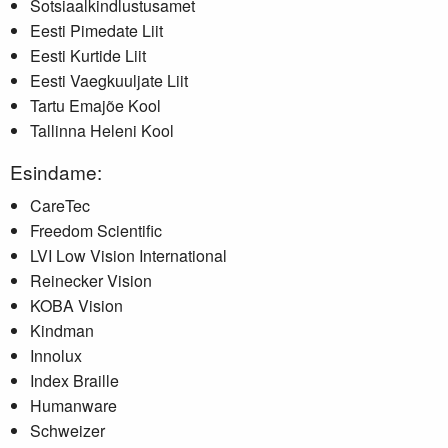
Sotsiaalkindlustusamet
Eesti Pimedate Liit
Eesti Kurtide Liit
Eesti Vaegkuuljate Liit
Tartu Emajõe Kool
Tallinna Heleni Kool
Esindame:
CareTec
Freedom Scientific
LVI Low Vision International
Reinecker Vision
KOBA Vision
Kindman
Innolux
Index Braille
Humanware
Schweizer