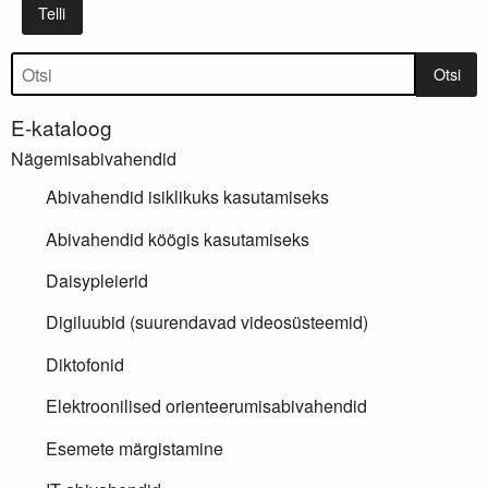
Telli
Tootepuu
Otsi
E-kataloog
Nägemisabivahendid
Abivahendid isiklikuks kasutamiseks
Abivahendid köögis kasutamiseks
Daisypleierid
Digiluubid (suurendavad videosüsteemid)
Diktofonid
Elektroonilised orienteerumisabivahendid
Esemete märgistamine