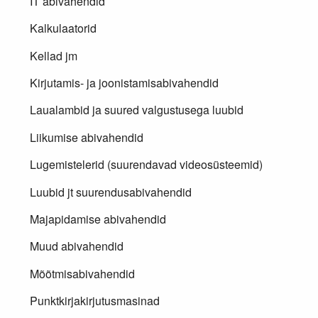
IT abivahendid
Kalkulaatorid
Kellad jm
Kirjutamis- ja joonistamisabivahendid
Laualambid ja suured valgustusega luubid
Liikumise abivahendid
Lugemistelerid (suurendavad videosüsteemid)
Luubid jt suurendusabivahendid
Majapidamise abivahendid
Muud abivahendid
Mõõtmisabivahendid
Punktkirjakirjutusmasinad