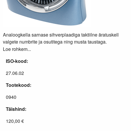
Analoogkella sarnase sihverplaadiga taktiilne äratuskell
valgete numbrite ja osutitega ning musta taustaga.
Loe rohkem...
ISO-kood:
27.06.02
Tootekood:
0940
Täishind:
120,00 €