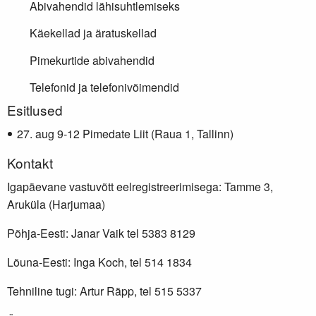
Abivahendid lähisuhtlemiseks
Käekellad ja äratuskellad
Pimekurtide abivahendid
Telefonid ja telefonivõimendid
Lisainfo
Esitlused
aug 9-12 Pimedate Liit (Raua 1, Tallinn)
Kontakt
Igapäevane vastuvõtt eelregistreerimisega: Tamme 3,
Aruküla (Harjumaa)
Põhja-Eesti: Janar Vaik tel 5383 8129
Lõuna-Eesti: Inga Koch, tel 514 1834
Tehniline tugi: Artur Räpp, tel 515 5337