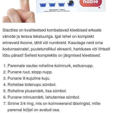
Stactiles on kvaliteetsed kombatavad kleebised erksate
värvide ja terava tekstuuriga. Igal lehel on komplekt
erinevaid ikoone, tähti või numbreid. Kasutage neid oma
kodumasinatel, puutetundlikul ekraanil, hariduses või lihtsalt
lõbu pärast! Sellest komplektis on järgmised kleebised:
Paremale osutav roheline kolmnurk, esitusnupp.
Punane ruut, stopp-nupp.
Punane X-kujuline kuju.
Rohelise toitenupu sümbol.
Roheline plussmärk, lisa sümbol.
Punane miinusmärk, lahutamise sümbol.
Sinine 3/4 ring, mis on kolmveerand täisringist, mille
paremal küljel on avatud osa.