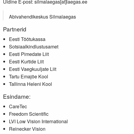
Üldine E-post: silmalaegas[at]laegas.ee
Abivahendikeskus Silmalaegas
Partnerid
Eesti Töötukassa
Sotsiaalkindlustusamet
Eesti Pimedate Liit
Eesti Kurtide Liit
Eesti Vaegkuuljate Liit
Tartu Emajõe Kool
Tallinna Heleni Kool
Esindame:
CareTec
Freedom Scientific
LVI Low Vision International
Reinecker Vision