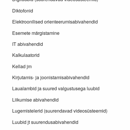
Diktofonid
Elektroonilised orienteerumisabivahendid
Esemete märgistamine
IT abivahendid
Kalkulaatorid
Kellad jm
Kirjutamis- ja joonistamisabivahendid
Laualambid ja suured valgustusega luubid
Liikumise abivahendid
Lugemistelerid (suurendavad videosüsteemid)
Luubid jt suurendusabivahendid