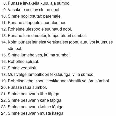
Punase liivakella kuju, aja sümbol.
Vasakule osutav sinine nool.
Sinine nool osutab paremale.
Punane allapoole suunatud nool.
Roheline ülespoole suunatud nool.
Punane termomeeter, temperatuuri sümbol.
Kolm punast lainelist vertikaalset joont, auru või kuumuse
sümbol.
Sinine lumehelves, külma sümbol.
Roheline spiraal.
Sinine veepiisk.
Mustvalge lambaikoon tekstuuriga, villa sümbol.
Rohelise lehe ikoon, keskkonnasõbralik või õrn sümbol.
Punase raua sümbol.
Sinine pesuvann ühe täpiga.
Sinine pesuvann kahe täpiga.
Sinine pesuvann kolme täpiga.
Sinine pesuvann musta käega.