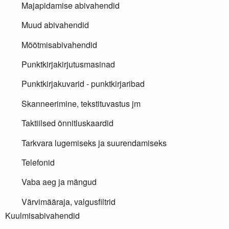
Majapidamise abivahendid
Muud abivahendid
Mõõtmisabivahendid
Punktkirjakirjutusmasinad
Punktkirjakuvarid - punktkirjaribad
Skanneerimine, tekstituvastus jm
Taktiilsed õnnitluskaardid
Tarkvara lugemiseks ja suurendamiseks
Telefonid
Vaba aeg ja mängud
Värvimääraja, valgusfiltrid
Kuulmisabivahendid