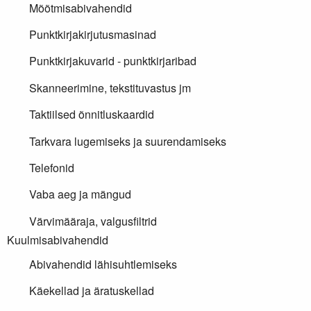
Mõõtmisabivahendid
Punktkirjakirjutusmasinad
Punktkirjakuvarid - punktkirjaribad
Skanneerimine, tekstituvastus jm
Taktiilsed õnnitluskaardid
Tarkvara lugemiseks ja suurendamiseks
Telefonid
Vaba aeg ja mängud
Värvimääraja, valgusfiltrid
Kuulmisabivahendid
Abivahendid lähisuhtlemiseks
Käekellad ja äratuskellad