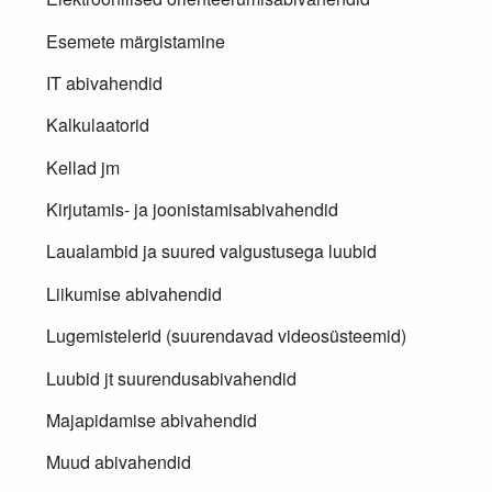
Esemete märgistamine
IT abivahendid
Kalkulaatorid
Kellad jm
Kirjutamis- ja joonistamisabivahendid
Laualambid ja suured valgustusega luubid
Liikumise abivahendid
Lugemistelerid (suurendavad videosüsteemid)
Luubid jt suurendusabivahendid
Majapidamise abivahendid
Muud abivahendid