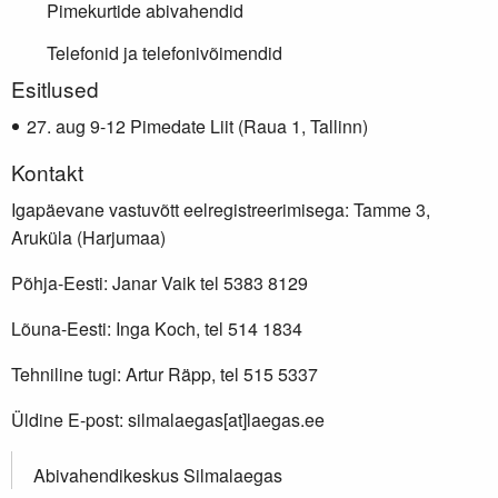
Pimekurtide abivahendid
Telefonid ja telefonivõimendid
Lisainfo
Esitlused
aug 9-12 Pimedate Liit (Raua 1, Tallinn)
Kontakt
Igapäevane vastuvõtt eelregistreerimisega: Tamme 3,
Aruküla (Harjumaa)
Põhja-Eesti: Janar Vaik tel 5383 8129
Lõuna-Eesti: Inga Koch, tel 514 1834
Tehniline tugi: Artur Räpp, tel 515 5337
Üldine E-post: silmalaegas[at]laegas.ee
Abivahendikeskus Silmalaegas