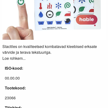
Stactiles on kvaliteetsed kombatavad kleebised erksate
värvide ja terava tekstuuriga.
Loe rohkem...
ISO-kood:
00.00.00
Tootekood:
23066
Täishind: