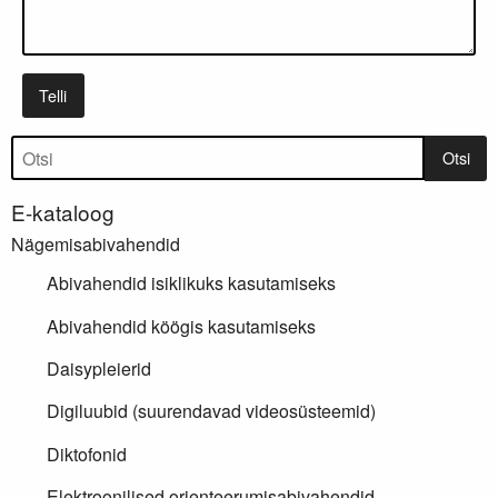
Telli
Tootepuu
Otsi
E-kataloog
Nägemisabivahendid
Abivahendid isiklikuks kasutamiseks
Abivahendid köögis kasutamiseks
Daisypleierid
Digiluubid (suurendavad videosüsteemid)
Diktofonid
Elektroonilised orienteerumisabivahendid