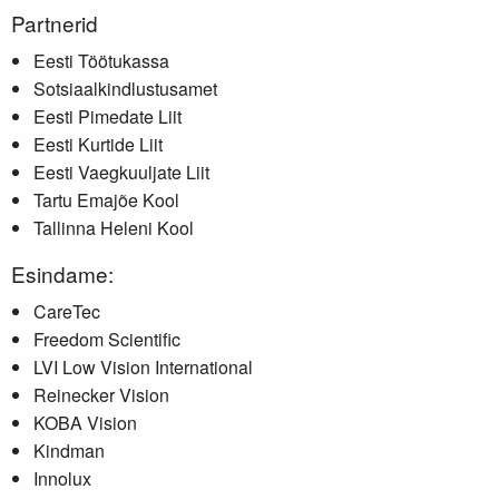
Partnerid
Eesti Töötukassa
Sotsiaalkindlustusamet
Eesti Pimedate Liit
Eesti Kurtide Liit
Eesti Vaegkuuljate Liit
Tartu Emajõe Kool
Tallinna Heleni Kool
Esindame:
CareTec
Freedom Scientific
LVI Low Vision International
Reinecker Vision
KOBA Vision
Kindman
Innolux