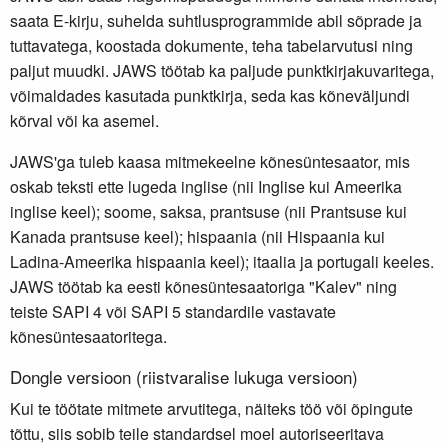
saata E-kirju, suhelda suhtlusprogrammide abil sõprade ja
tuttavatega, koostada dokumente, teha tabelarvutusi ning
paljut muudki. JAWS töötab ka paljude punktkirjakuvaritega,
võimaldades kasutada punktkirja, seda kas kõneväljundi
kõrval või ka asemel.
JAWS'ga tuleb kaasa mitmekeelne kõnesüntesaator, mis
oskab teksti ette lugeda inglise (nii Inglise kui Ameerika
inglise keel); soome, saksa, prantsuse (nii Prantsuse kui
Kanada prantsuse keel); hispaania (nii Hispaania kui
Ladina-Ameerika hispaania keel); itaalia ja portugali keeles.
JAWS töötab ka eesti kõnesüntesaatoriga "Kalev" ning
teiste SAPI 4 või SAPI 5 standardile vastavate
kõnesüntesaatoritega.
Dongle versioon (riistvaralise lukuga versioon)
Kui te töötate mitmete arvutitega, näiteks töö või õpingute
tõttu, siis sobib teile standardsel moel autoriseeritava