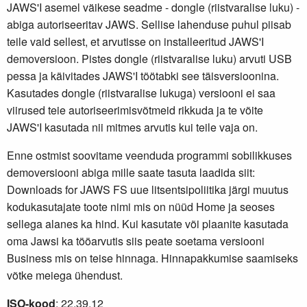
JAWS'I asemel väikese seadme - dongle (riistvaralise luku) -
abiga autoriseeritav JAWS. Sellise lahenduse puhul piisab
teile vaid sellest, et arvutisse on installeeritud JAWS'I
demoversioon. Pistes dongle (riistvaralise luku) arvuti USB
pessa ja käivitades JAWS'I töötabki see täisversioonina.
Kasutades dongle (riistvaralise lukuga) versiooni ei saa
viirused teie autoriseerimisvõtmeid rikkuda ja te võite
JAWS'I kasutada nii mitmes arvutis kui teile vaja on.
Enne ostmist soovitame veenduda programmi sobilikkuses
demoversiooni abiga mille saate tasuta laadida siit:
Downloads for JAWS
FS uue litsentsipoliitika järgi muutus
kodukasutajate toote nimi mis on nüüd Home ja seoses
sellega alanes ka hind. Kui kasutate või plaanite kasutada
oma Jawsi ka tööarvutis siis peate soetama versiooni
Business mis on teise hinnaga. Hinnapakkumise saamiseks
võtke meiega ühendust.
ISO-kood
: 22.39.12