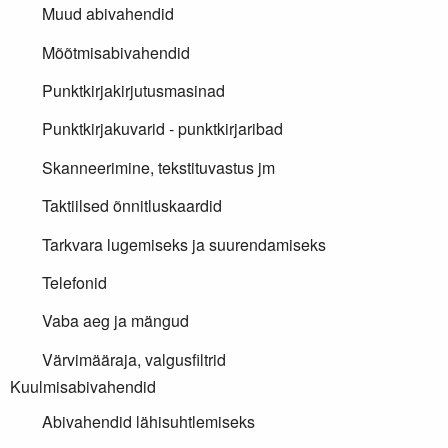
Muud abivahendid
Mõõtmisabivahendid
Punktkirjakirjutusmasinad
Punktkirjakuvarid - punktkirjaribad
Skanneerimine, tekstituvastus jm
Taktiilsed õnnitluskaardid
Tarkvara lugemiseks ja suurendamiseks
Telefonid
Vaba aeg ja mängud
Värvimääraja, valgusfiltrid
Kuulmisabivahendid
Abivahendid lähisuhtlemiseks