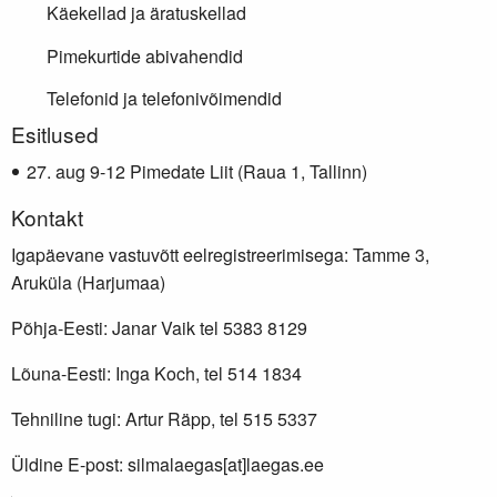
Käekellad ja äratuskellad
Pimekurtide abivahendid
Telefonid ja telefonivõimendid
Lisainfo
Esitlused
aug 9-12 Pimedate Liit (Raua 1, Tallinn)
Kontakt
Igapäevane vastuvõtt eelregistreerimisega: Tamme 3,
Aruküla (Harjumaa)
Põhja-Eesti: Janar Vaik tel 5383 8129
Lõuna-Eesti: Inga Koch, tel 514 1834
Tehniline tugi: Artur Räpp, tel 515 5337
Üldine E-post: silmalaegas[at]laegas.ee