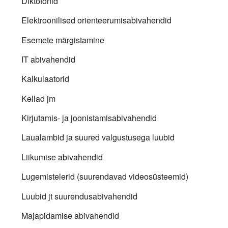
Diktofonid
Elektroonilised orienteerumisabivahendid
Esemete märgistamine
IT abivahendid
Kalkulaatorid
Kellad jm
Kirjutamis- ja joonistamisabivahendid
Laualambid ja suured valgustusega luubid
Liikumise abivahendid
Lugemistelerid (suurendavad videosüsteemid)
Luubid jt suurendusabivahendid
Majapidamise abivahendid