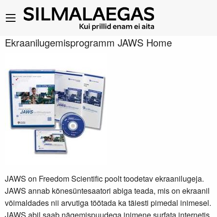
Ekraanilugemisprogramm JAWS Home
JAWS on Freedom Scientific poolt toodetav ekraanilugeja.
JAWS annab kõnesüntesaatori abiga teada, mis on ekraanil
võimaldades nii arvutiga töötada ka täiesti pimedal inimesel.
JAWS abil saab nägemispuudega inimene surfata internetis,