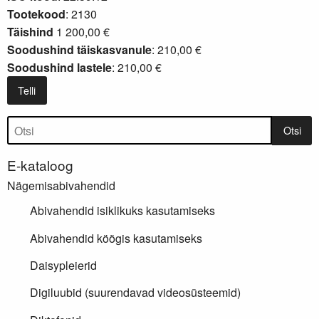
Tootekood
: 2130
Täishind
1 200,00 €
Soodushind täiskasvanule
: 210,00 €
Soodushind lastele
: 210,00 €
Telli
Tootepuu
Otsi
E-kataloog
Nägemisabivahendid
Abivahendid isiklikuks kasutamiseks
Abivahendid köögis kasutamiseks
Daisypleierid
Digiluubid (suurendavad videosüsteemid)