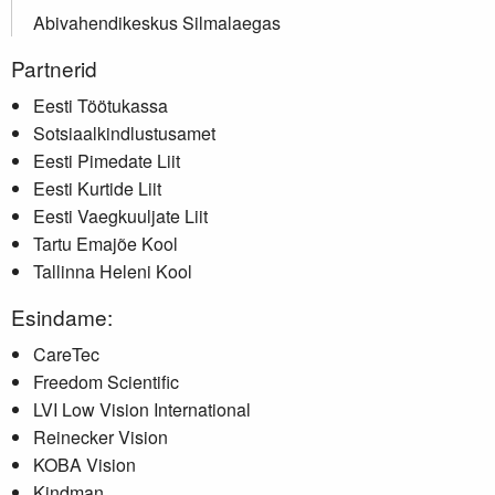
Abivahendikeskus Silmalaegas
Partnerid
Eesti Töötukassa
Sotsiaalkindlustusamet
Eesti Pimedate Liit
Eesti Kurtide Liit
Eesti Vaegkuuljate Liit
Tartu Emajõe Kool
Tallinna Heleni Kool
Esindame:
CareTec
Freedom Scientific
LVI Low Vision International
Reinecker Vision
KOBA Vision
Kindman