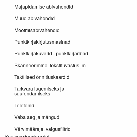
Majapidamise abivahendid
Muud abivahendid
Mõõtmisabivahendid
Punktkirjakirjutusmasinad
Punktkirjakuvarid - punktkirjaribad
Skanneerimine, tekstituvastus jm
Taktiilsed õnnitluskaardid
Tarkvara lugemiseks ja
suurendamiseks
Telefonid
Vaba aeg ja mängud
Värvimääraja, valgusfiltrid