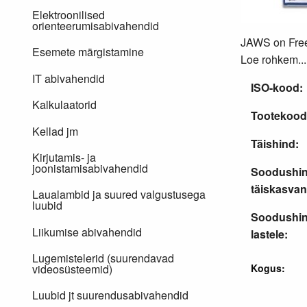
Elektroonilised
orienteerumisabivahendid
JAWS on Freed
Esemete märgistamine
Loe rohkem...
IT abivahendid
ISO-kood:
Kalkulaatorid
Tootekood
Kellad jm
Täishind:
Kirjutamis- ja
joonistamisabivahendid
Soodushi
täiskasvan
Laualambid ja suured valgustusega
luubid
Soodushi
Liikumise abivahendid
lastele:
Lugemistelerid (suurendavad
Kogus:
videosüsteemid)
Luubid jt suurendusabivahendid