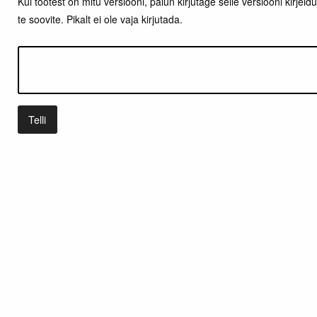
Kui tootest on mitu versiooni, palun kirjutage selle versiooni kirjeldus 
te soovite. Pikalt ei ole vaja kirjutada.
Telli