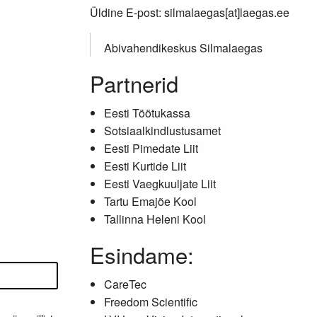
Üldine E-post: silmalaegas[at]laegas.ee
Abivahendikeskus Silmalaegas
Partnerid
Eesti Töötukassa
Sotsiaalkindlustusamet
Eesti Pimedate Liit
Eesti Kurtide Liit
Eesti Vaegkuuljate Liit
Tartu Emajõe Kool
Tallinna Heleni Kool
Esindame:
CareTec
Freedom Scientific