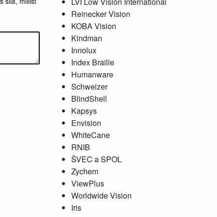
siia, millist
LVI Low Vision International
Reinecker Vision
KOBA Vision
Kindman
Innolux
Index Braille
Humanware
Schweizer
BlindShell
Kapsys
Envision
WhiteCane
RNIB
ŠVEC a SPOL
Zychem
ViewPlus
Worldwide Vision
Iris