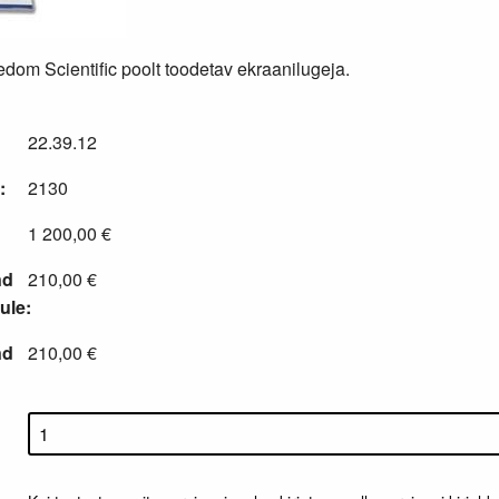
om Scientific poolt toodetav ekraanilugeja.
22.39.12
:
2130
1 200,00 €
nd
210,00 €
ule:
nd
210,00 €