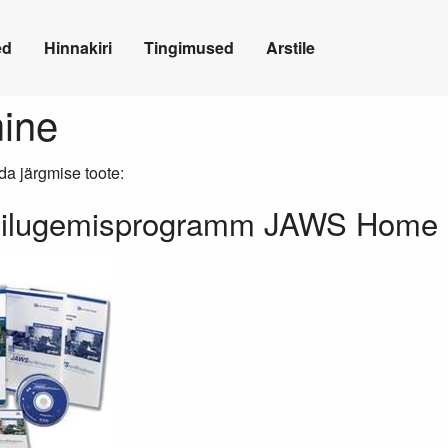
ed
Hinnakiri
Tingimused
Arstile
mine
ida järgmise toote:
nilugemisprogramm JAWS Home