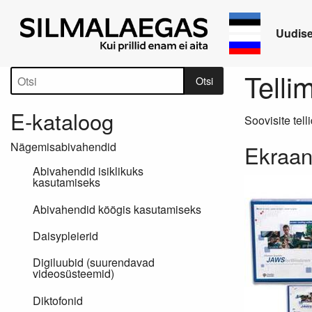
Uudis
Tootepuu
Telli
Otsi
E-kataloog
Soovisite tell
Nägemisabivahendid
Ekraa
Abivahendid isiklikuks
kasutamiseks
Abivahendid köögis kasutamiseks
Daisypleierid
Digiluubid (suurendavad
videosüsteemid)
Diktofonid